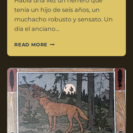
Había una vez un herrero que
tenía un hijo de seis años, un
muchacho robusto y sensato. Un
día el anciano…
READ MORE