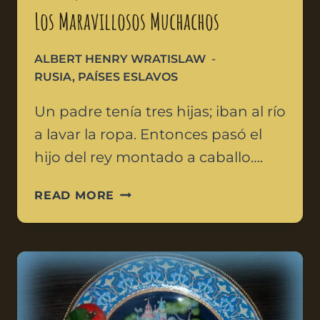
Los Maravillosos Muchachos
ALBERT HENRY WRATISLAW
RUSIA
,
PAÍSES ESLAVOS
Un padre tenía tres hijas; iban al río
a lavar la ropa. Entonces pasó el
hijo del rey montado a caballo….
READ MORE