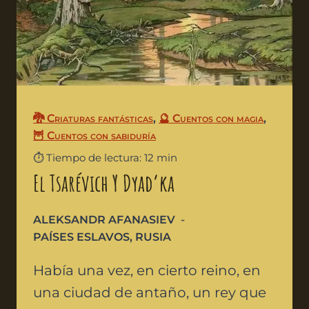
🐉 Criaturas fantásticas
,
🔮 Cuentos con magia
,
🦉 Cuentos con sabiduría
⏱️ Tiempo de lectura: 12 min
El Tsarévich Y Dyad’ka
ALEKSANDR AFANASIEV
PAÍSES ESLAVOS
,
RUSIA
Había una vez, en cierto reino, en
una ciudad de antaño, un rey que