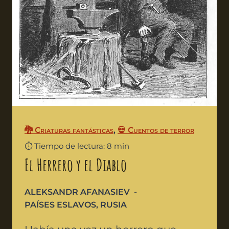
🐉 Criaturas fantásticas
,
💀 Cuentos de terror
⏱️ Tiempo de lectura: 8 min
El Herrero y el Diablo
ALEKSANDR AFANASIEV
PAÍSES ESLAVOS
,
RUSIA