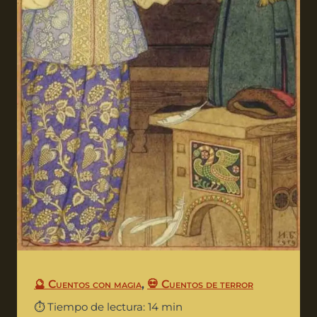
🔮 Cuentos con magia
,
💀 Cuentos de terror
⏱️ Tiempo de lectura: 14 min