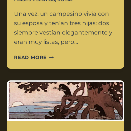
Una vez, un campesino vivía con
su esposa y tenían tres hijas: dos
siempre vestían elegantemente y
eran muy listas, pero…
READ MORE