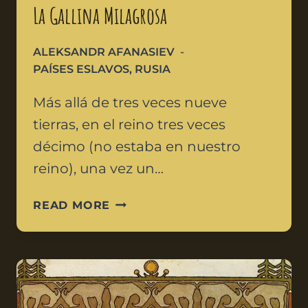
La Gallina Milagrosa
ALEKSANDR AFANASIEV
PAÍSES ESLAVOS
,
RUSIA
Más allá de tres veces nueve
tierras, en el reino tres veces
décimo (no estaba en nuestro
reino), una vez un…
READ MORE