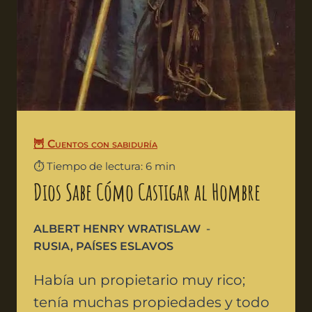
🦉 Cuentos con sabiduría
⏱️ Tiempo de lectura: 6 min
Dios Sabe Cómo Castigar al Hombre
ALBERT HENRY WRATISLAW
RUSIA
,
PAÍSES ESLAVOS
Había un propietario muy rico;
tenía muchas propiedades y todo