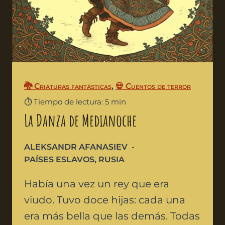
🐉 Criaturas fantásticas
,
💀 Cuentos de terror
⏱️ Tiempo de lectura: 5 min
La Danza de Medianoche
ALEKSANDR AFANASIEV
PAÍSES ESLAVOS
,
RUSIA
Había una vez un rey que era
viudo. Tuvo doce hijas: cada una
era más bella que las demás. Todas