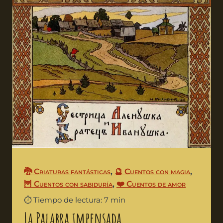
🐉 Criaturas fantásticas
,
🔮 Cuentos con magia
,
🦉 Cuentos con sabiduría
,
❤️ Cuentos de amor
⏱️ Tiempo de lectura: 7 min
La Palabra impensada