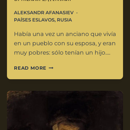
ALEKSANDR AFANASIEV
PAÍSES ESLAVOS
,
RUSIA
Había una vez un anciano que vivía
en un pueblo con su esposa, y eran
muy pobres: sólo tenían un hijo….
READ MORE