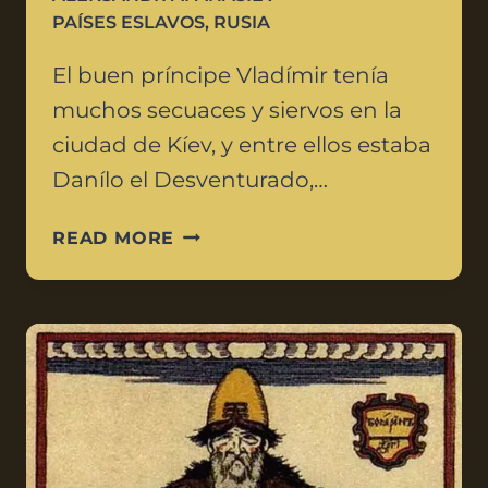
PAÍSES ESLAVOS
,
RUSIA
El buen príncipe Vladímir tenía
muchos secuaces y siervos en la
ciudad de Kíev, y entre ellos estaba
Danílo el Desventurado,…
READ MORE