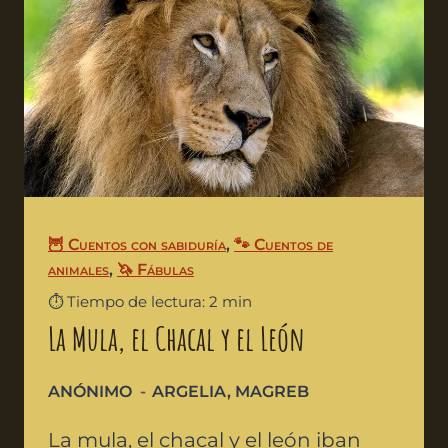
🦉 Cuentos con sabiduría
,
🐾 Cuentos de
animales
,
🦄 Fábulas
⏱️ Tiempo de lectura: 2 min
La Mula, el Chacal y el León
ANÓNIMO
ARGELIA
,
MAGREB
La mula, el chacal y el león iban