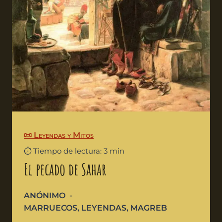
📜 Leyendas y Mitos
⏱️ Tiempo de lectura: 3 min
El pecado de Sahar
ANÓNIMO
MARRUECOS
,
LEYENDAS
,
MAGREB