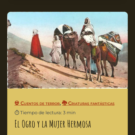
💀 Cuentos de terror
,
🐉 Criaturas fantásticas
⏱️ Tiempo de lectura: 3 min
El Ogro y la Mujer Hermosa