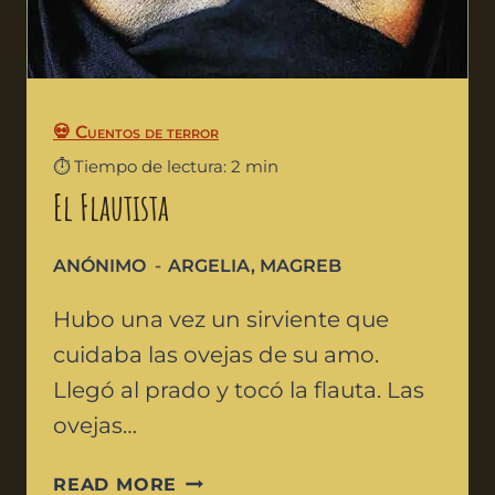
💀 Cuentos de terror
⏱️ Tiempo de lectura: 2 min
El Flautista
ANÓNIMO
ARGELIA
,
MAGREB
Hubo una vez un sirviente que
cuidaba las ovejas de su amo.
Llegó al prado y tocó la flauta. Las
ovejas…
READ MORE