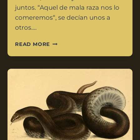
juntos. “Aquel de mala raza nos lo
comeremos“, se decían unos a
otros….
READ MORE