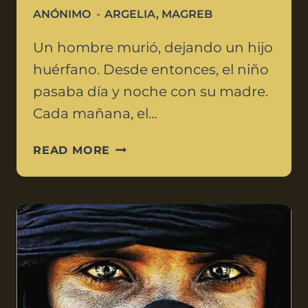
ANÓNIMO
ARGELIA
,
MAGREB
Un hombre murió, dejando un hijo
huérfano. Desde entonces, el niño
pasaba día y noche con su madre.
Cada mañana, el…
READ MORE