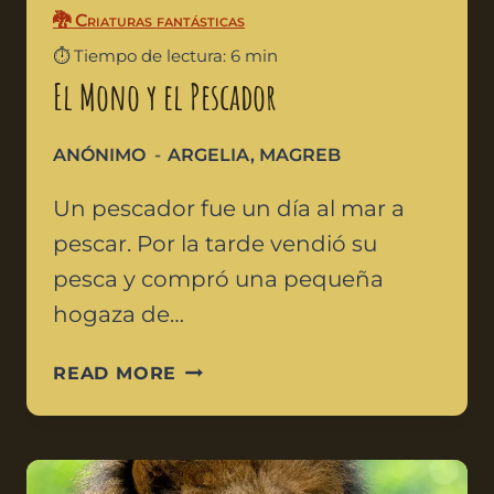
🐉 Criaturas fantásticas
⏱️ Tiempo de lectura: 6 min
El Mono y el Pescador
ANÓNIMO
ARGELIA
,
MAGREB
Un pescador fue un día al mar a
pescar. Por la tarde vendió su
pesca y compró una pequeña
hogaza de…
READ MORE