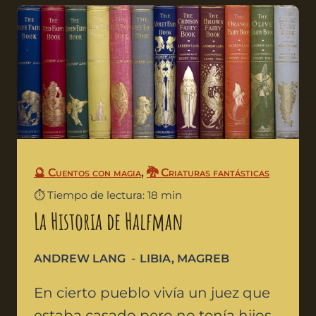
🔮 Cuentos con magia
,
🐉 Criaturas fantásticas
⏱️ Tiempo de lectura: 18 min
La Historia de Halfman
ANDREW LANG
LIBIA
,
MAGREB
En cierto pueblo vivía un juez que
estaba casado pero no tenía hijos.