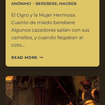
ANÓNIMO
BEREBERE
,
MAGREB
El Ogro y la Mujer Hermosa.
Cuento de miedo berebere
Algunos cazadores salían con sus
camellos, y cuando llegaban al
coto…
READ MORE