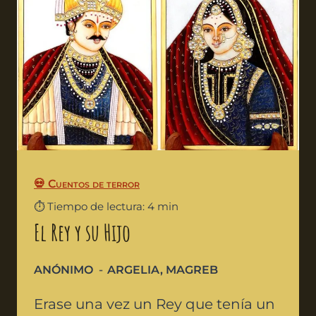
💀 Cuentos de terror
⏱️ Tiempo de lectura: 4 min
El Rey y su Hijo
ANÓNIMO
ARGELIA
,
MAGREB
Erase una vez un Rey que tenía un