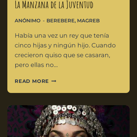
La Manzana de la Juventud
ANÓNIMO
BEREBERE
,
MAGREB
Había una vez un rey que tenía
cinco hijas y ningún hijo. Cuando
crecieron quiso que se casaran,
pero ellas no…
READ MORE