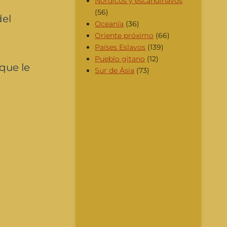
Nórdicos y escandinavos
(56)
del
Oceanía
(36)
Oriente próximo
(66)
Países Eslavos
(139)
Pueblo gitano
(12)
que le
Sur de Ásia
(73)