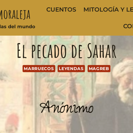
moraleja
CUENTOS
MITOLOGÍA Y L
CO
ndas del mundo
El pecado de Sahar
MARRUECOS
LEYENDAS
MAGREB
Anónimo