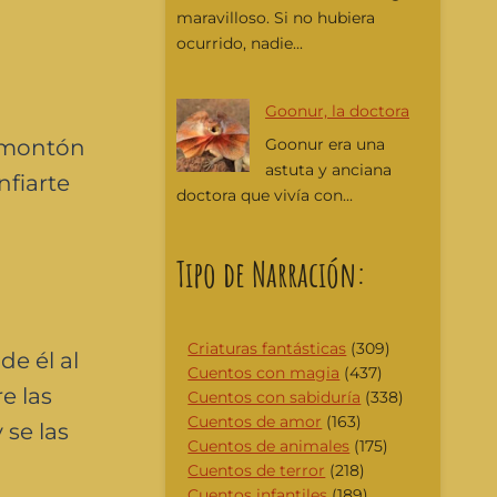
maravilloso. Si no hubiera
ocurrido, nadie...
Goonur, la doctora
l montón
Goonur era una
astuta y anciana
fiarte
doctora que vivía con...
Tipo de Narración:
Criaturas fantásticas
(309)
e él al
Cuentos con magia
(437)
e las
Cuentos con sabiduría
(338)
Cuentos de amor
(163)
 se las
Cuentos de animales
(175)
Cuentos de terror
(218)
Cuentos infantiles
(189)