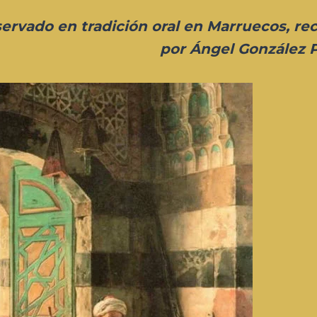
ervado en tradición oral en Marruecos, re
por Ángel González 