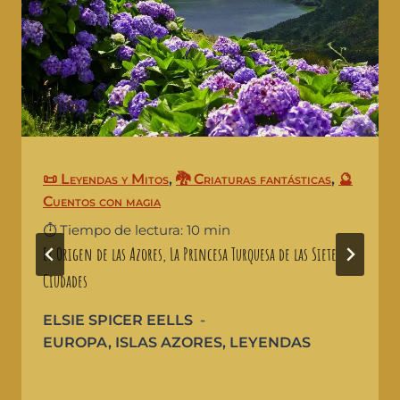
📜 Leyendas y Mitos
,
🐉 Criaturas fantásticas
,
🔮
Cuentos con magia
⏱️ Tiempo de lectura: 10 min
El Origen de las Azores, La Princesa Turquesa de las Siete
Ciudades
ELSIE SPICER EELLS
EUROPA
,
ISLAS AZORES
,
LEYENDAS