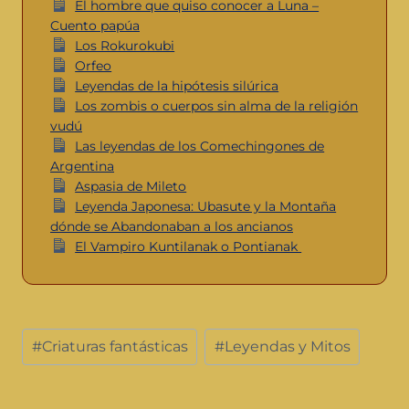
El hombre que quiso conocer a Luna –
Cuento papúa
Los Rokurokubi
Orfeo
Leyendas de la hipótesis silúrica
Los zombis o cuerpos sin alma de la religión
vudú
Las leyendas de los Comechingones de
Argentina
Aspasia de Mileto
Leyenda Japonesa: Ubasute y la Montaña
dónde se Abandonaban a los ancianos
El Vampiro Kuntilanak o Pontianak
#
Criaturas fantásticas
#
Leyendas y Mitos