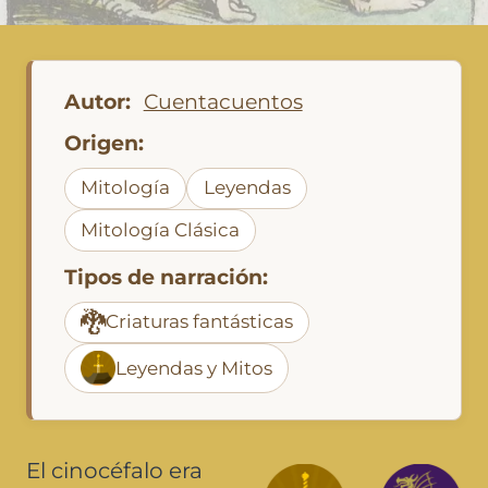
Autor:
Cuentacuentos
Origen:
Mitología
Leyendas
Mitología Clásica
Tipos de narración:
🐉
Criaturas fantásticas
Leyendas y Mitos
El cinocéfalo era