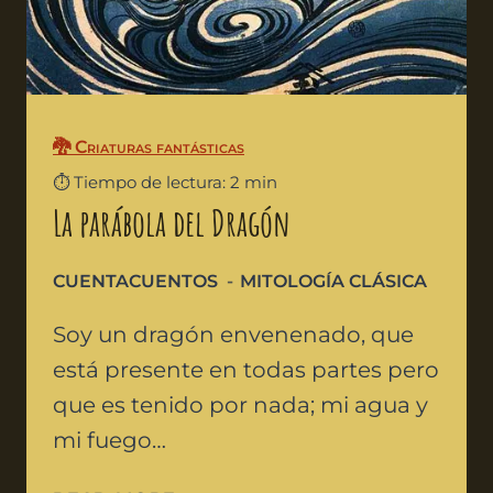
🐉 Criaturas fantásticas
⏱️ Tiempo de lectura: 2 min
La parábola del Dragón
CUENTACUENTOS
MITOLOGÍA CLÁSICA
Soy un dragón envenenado, que
está presente en todas partes pero
que es tenido por nada; mi agua y
mi fuego…