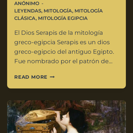
ANÓNIMO
LEYENDAS
,
MITOLOGÍA
,
MITOLOGÍA
CLÁSICA
,
MITOLOGÍA EGIPCIA
El Dios Serapis de la mitología
greco-egipcia Serapis es un dios
greco-egipcio del antiguo Egipto.
Fue nombrado por el patrón de…
READ MORE