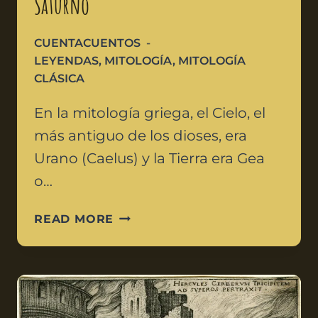
Saturno
CUENTACUENTOS
LEYENDAS
,
MITOLOGÍA
,
MITOLOGÍA
CLÁSICA
En la mitología griega, el Cielo, el
más antiguo de los dioses, era
Urano (Caelus) y la Tierra era Gea
o…
READ MORE