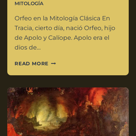
MITOLOGÍA
Orfeo en la Mitología Clásica En
Tracia, cierto día, nació Orfeo, hijo
de Apolo y Calíope. Apolo era el
dios de…
READ MORE