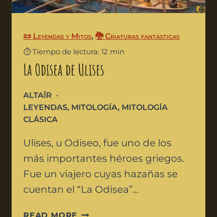
📜 Leyendas y Mitos
,
🐉 Criaturas fantásticas
⏱️ Tiempo de lectura: 12 min
La Odisea de Ulises
ALTAÏR
LEYENDAS
,
MITOLOGÍA
,
MITOLOGÍA
CLÁSICA
Ulises, u Odiseo, fue uno de los
más importantes héroes griegos.
Fue un viajero cuyas hazañas se
cuentan el “La Odisea”…
READ MORE