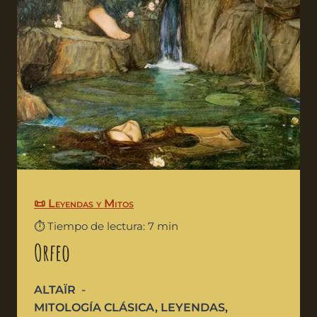
📜 Leyendas y Mitos
⏱️ Tiempo de lectura: 7 min
Orfeo
ALTAÏR
MITOLOGÍA CLÁSICA
,
LEYENDAS
,