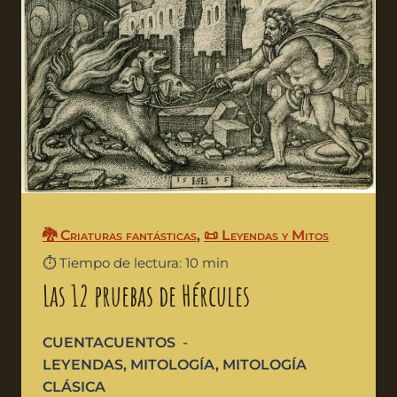
🐉 Criaturas fantásticas
,
📜 Leyendas y Mitos
⏱️ Tiempo de lectura: 10 min
Las 12 pruebas de Hércules
CUENTACUENTOS
LEYENDAS
,
MITOLOGÍA
,
MITOLOGÍA
CLÁSICA