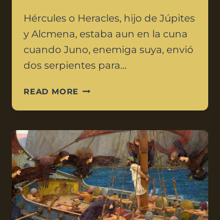
Hércules o Heracles, hijo de Júpites
y Alcmena, estaba aun en la cuna
cuando Juno, enemiga suya, envió
dos serpientes para…
READ MORE