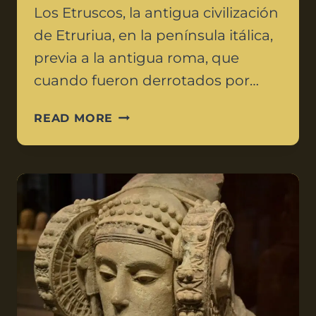
Los Etruscos, la antigua civilización
de Etruriua, en la península itálica,
previa a la antigua roma, que
cuando fueron derrotados por…
READ MORE