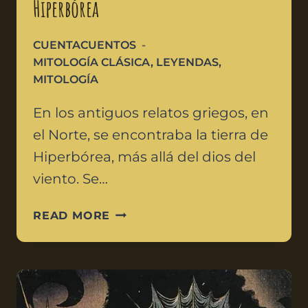
Hiperbórea
CUENTACUENTOS
MITOLOGÍA CLÁSICA
,
LEYENDAS
,
MITOLOGÍA
En los antiguos relatos griegos, en
el Norte, se encontraba la tierra de
Hiperbórea, más allá del dios del
viento. Se…
READ MORE