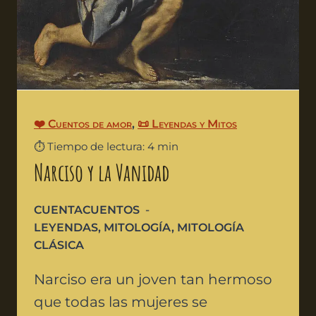
❤️ Cuentos de amor
,
📜 Leyendas y Mitos
⏱️ Tiempo de lectura: 4 min
Narciso y la Vanidad
CUENTACUENTOS
LEYENDAS
,
MITOLOGÍA
,
MITOLOGÍA
CLÁSICA
Narciso era un joven tan hermoso
que todas las mujeres se