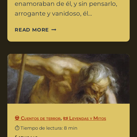
enamoraban de él, y sin pensarlo,
arrogante y vanidoso, él…
READ MORE
💀 Cuentos de terror
,
📜 Leyendas y Mitos
⏱️ Tiempo de lectura: 8 min