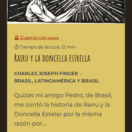
🔮 Cuentos con magia
⏱️ Tiempo de lectura: 12 min
Rairu y la doncella estrella
CHARLES JOSEPH FINGER
BRASIL
,
LATINOAMÉRICA Y BRASIL
Quizás mi amigo Pedro, de Brasil,
me contó la historia de Rairu y la
Doncella Estelar por la misma
razón por…