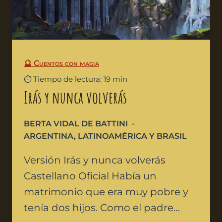
🔮 Cuentos con magia
⏱️ Tiempo de lectura: 19 min
Irás y nunca volverás
BERTA VIDAL DE BATTINI
ARGENTINA
,
LATINOAMÉRICA Y BRASIL
Versión Irás y nunca volverás
Castellano Oficial Había un
matrimonio que era muy pobre y
tenía dos hijos. Como el padre…