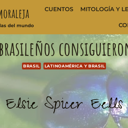
moraleja
CUENTOS
MITOLOGÍA Y L
CO
ndas del mundo
brasileños consiguiero
BRASIL
LATINOAMÉRICA Y BRASIL
Elsie Spicer Eells