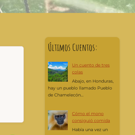
Últimos Cuentos:
Un cuento de tres
colas
Abajo, en Honduras,
hay un pueblo llamado Pueblo
de Chamelecón...
Cómo el mono
consiguió comida
Había una vez un