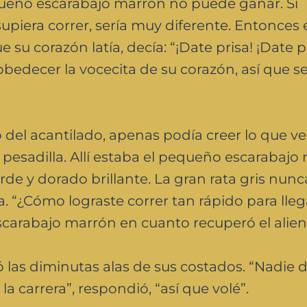
equeño escarabajo marrón no puede ganar. Si
upiera correr, sería muy diferente. Entonce
su corazón latía, decía: “¡Date prisa! ¡Date pr
obedecer la vocecita de su corazón, así que s
o del acantilado, apenas podía creer lo que ve
pesadilla. Allí estaba el pequeño escarabajo
de y dorado brillante. La gran rata gris nunc
. “¿Cómo lograste correr tan rápido para lleg
scarabajo marrón en cuanto recuperó el alien
las diminutas alas de sus costados. “Nadie d
a carrera”, respondió, “así que volé”.