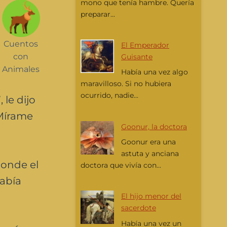
mono que tenía hambre. Quería
preparar...
Cuentos
El Emperador
con
Guisante
Animales
Había una vez algo
maravilloso. Si no hubiera
ocurrido, nadie...
 le dijo
 Mírame
Goonur, la doctora
Goonur era una
astuta y anciana
 donde el
doctora que vivía con...
había
El hijo menor del
sacerdote
Había una vez un