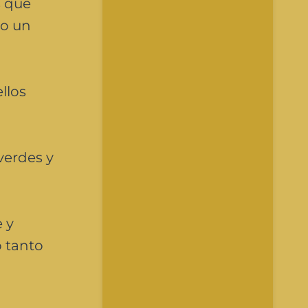
s que
jo un
llos
verdes y
 y
ó tanto