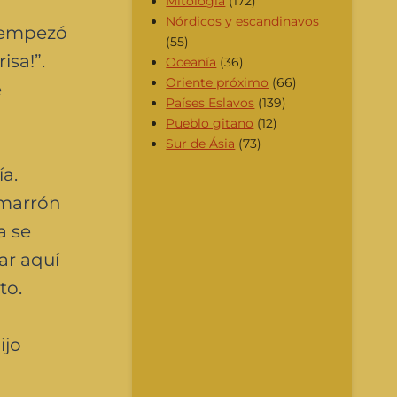
Mitología
(172)
Nórdicos y escandinavos
s empezó
(55)
isa!”.
Oceanía
(36)
Oriente próximo
(66)
e
Países Eslavos
(139)
Pueblo gitano
(12)
Sur de Ásia
(73)
ía.
 marrón
a se
ar aquí
to.
ijo