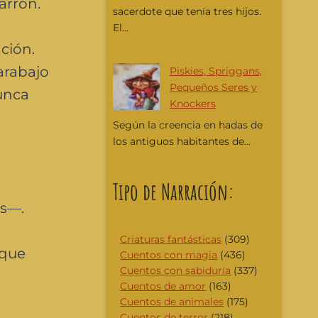
arrón.
sacerdote que tenía tres hijos.
El...
ción.
arabajo
Piskies, Spriggans,
Pequeños Seres y
unca
Knockers
Según la creencia en hadas de
los antiguos habitantes de...
Tipo de Narración:
is—.
Criaturas fantásticas
(309)
 que
Cuentos con magia
(436)
Cuentos con sabiduría
(337)
Cuentos de amor
(163)
Cuentos de animales
(175)
Cuentos de terror
(218)