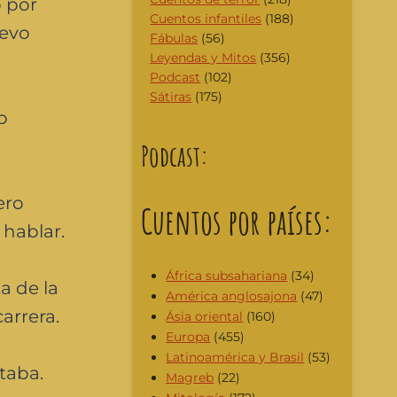
o por
Cuentos infantiles
(188)
uevo
Fábulas
(56)
Leyendas y Mitos
(356)
Podcast
(102)
Sátiras
(175)
o
Podcast:
ero
Cuentos por países:
 hablar.
África subsahariana
(34)
a de la
América anglosajona
(47)
carrera.
Ásia oriental
(160)
Europa
(455)
Latinoamérica y Brasil
(53)
taba.
Magreb
(22)