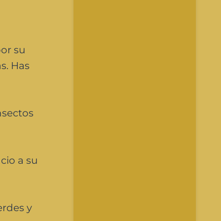
por su
s. Has
insectos
cio a su
erdes y