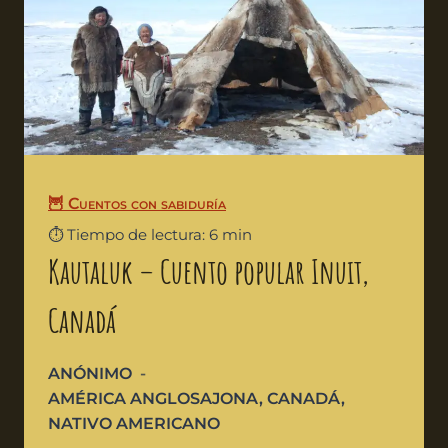
🦉 Cuentos con sabiduría
⏱️ Tiempo de lectura: 6 min
Kautaluk – Cuento popular Inuit,
Canadá
ANÓNIMO
AMÉRICA ANGLOSAJONA
,
CANADÁ
,
NATIVO AMERICANO