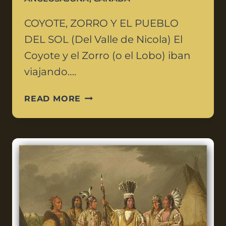
COYOTE, ZORRO Y EL PUEBLO
DEL SOL (Del Valle de Nicola) El
Coyote y el Zorro (o el Lobo) iban
viajando….
READ MORE