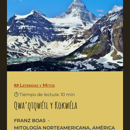
📜 Leyendas y Mitos
⏱️ Tiempo de lectura: 10 min
Qwa’qtqwétl y Kokwéla
FRANZ BOAS
MITOLOGÍA NORTEAMERICANA
,
AMÉRICA