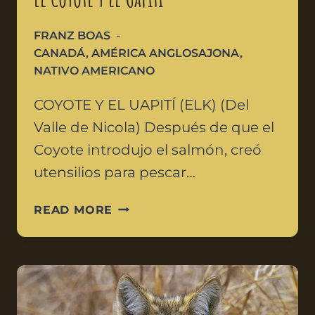
FRANZ BOAS
CANADÁ
,
AMÉRICA ANGLOSAJONA
,
NATIVO AMERICANO
COYOTE Y EL UAPITÍ (ELK) (Del
Valle de Nicola) Después de que el
Coyote introdujo el salmón, creó
utensilios para pescar…
READ MORE