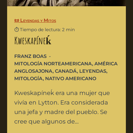
📜 Leyendas y Mitos
⏱️ Tiempo de lectura: 2 min
Kweskapíneḱ
FRANZ BOAS
MITOLOGÍA NORTEAMERICANA
,
AMÉRICA
ANGLOSAJONA
,
CANADÁ
,
LEYENDAS
,
MITOLOGÍA
,
NATIVO AMERICANO
Kweskapíneḱ era una mujer que
vivía en Lytton. Era considerada
una jefa y madre del pueblo. Se
cree que algunos de…