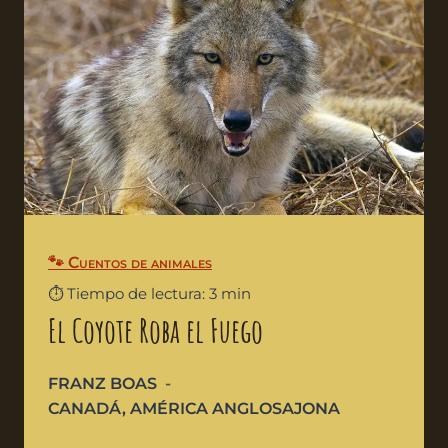
🐾 Cuentos de animales
⏱️ Tiempo de lectura: 3 min
El Coyote Roba el Fuego
FRANZ BOAS
CANADÁ
,
AMÉRICA ANGLOSAJONA