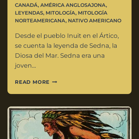
CANADÁ
,
AMÉRICA ANGLOSAJONA
,
LEYENDAS
,
MITOLOGÍA
,
MITOLOGÍA
NORTEAMERICANA
,
NATIVO AMERICANO
Desde el pueblo Inuit en el Ártico,
se cuenta la leyenda de Sedna, la
Diosa del Mar. Sedna era una
joven…
READ MORE