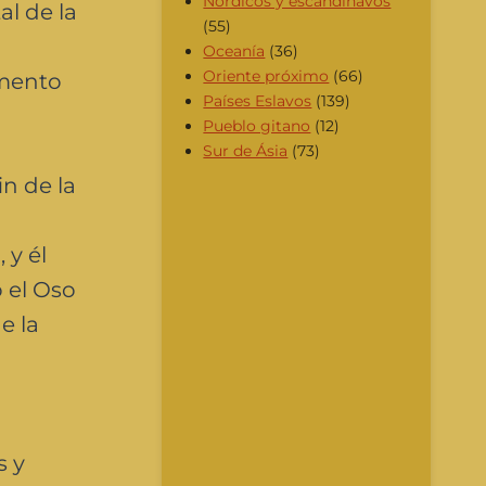
Nórdicos y escandinavos
al de la
(55)
Oceanía
(36)
Oriente próximo
(66)
omento
Países Eslavos
(139)
Pueblo gitano
(12)
Sur de Ásia
(73)
in de la
 y él
 el Oso
e la
s y