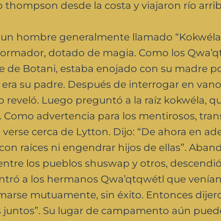
rio thompson desde la costa y viajaron río arrib
n un hombre generalmente llamado “Kokwéla”,
sformador, dotado de magia. Como los Qwa’q
valle de Botani, estaba enojado con su madre 
 era su padre. Después de interrogar en vano
lo reveló. Luego preguntó a la raíz kokwéla, q
o. Como advertencia para los mentirosos, tra
 verse cerca de Lytton. Dijo: “De ahora en ade
con raíces ni engendrar hijos de ellas”. Aba
rte entre los pueblos shuswap y otros, descendió
contró a los hermanos Qwa’qtqwétl que venía
rmarse mutuamente, sin éxito. Entonces dijer
juntos”. Su lugar de campamento aún pued