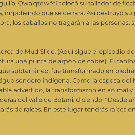
ullía. Qwa’qtqwétl colocó su tallador de flec
ra, impidiendo que se cerrara. Así destruyó su
ora, los caballos no tragarán a las personas, 
erca de Mud Slide. (Aquí sigue el episodio d
tura una punta de arpón de cobre). El caníba
ergue subterráneo, fue transformado en piedra
tiguo sendero indígena. Como la esposa del
bía advertido, la transformaron en animal y
aderas del valle de Botani, diciendo: “Desde a
arás de raíces. En este lugar tendrás raíces e