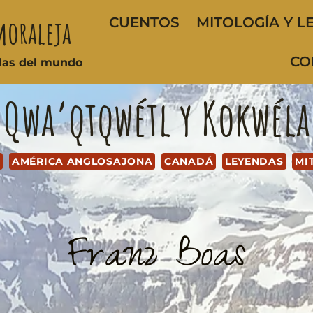
moraleja
CUENTOS
MITOLOGÍA Y L
CO
ndas del mundo
Qwa’qtqwétl y Kokwéla
A
AMÉRICA ANGLOSAJONA
CANADÁ
LEYENDAS
MI
Franz Boas