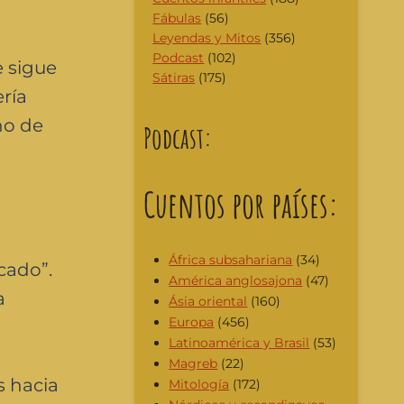
Fábulas
(56)
Leyendas y Mitos
(356)
Podcast
(102)
e sigue
Sátiras
(175)
ría
no de
Podcast:
Cuentos por países:
África subsahariana
(34)
cado”.
América anglosajona
(47)
a
Ásia oriental
(160)
Europa
(456)
Latinoamérica y Brasil
(53)
Magreb
(22)
s hacia
Mitología
(172)