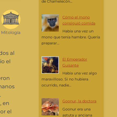
de Chamelecón...
Cómo el mono
consiguió comida
Había una vez un
Mitología
mono que tenía hambre. Quería
preparar...
dos al
El Emperador
io el
Guisante
Había una vez algo
eron
maravilloso. Si no hubiera
ocurrido, nadie...
rmanos
.
Goonur, la doctora
, en
Goonur era una
or el
astuta y anciana