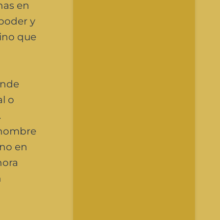
has en
 poder y
sino que
onde
l o
.
 hombre
 no en
hora
n