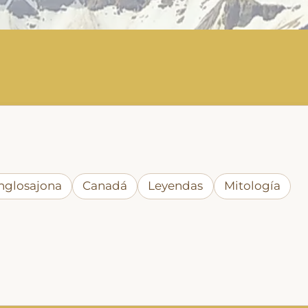
nglosajona
Canadá
Leyendas
Mitología