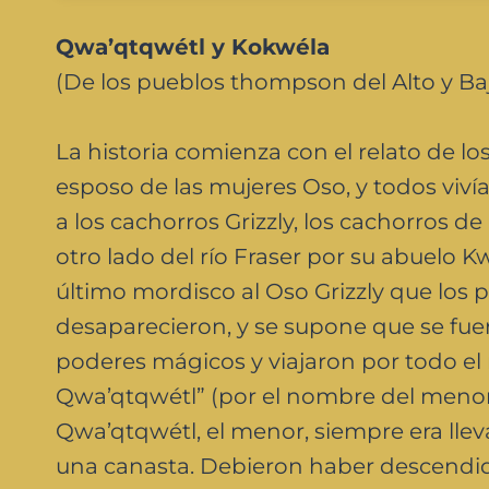
Qwa’qtqwétl y Kokwéla
(De los pueblos thompson del Alto y Baj
La historia comienza con el relato de los
esposo de las mujeres Oso, y todos viví
a los cachorros Grizzly, los cachorros d
otro lado del río Fraser por su abuelo K
último mordisco al Oso Grizzly que los
desaparecieron, y se supone que se fuer
poderes mágicos y viajaron por todo e
Qwa’qtqwétl” (por el nombre del menor d
Qwa’qtqwétl, el menor, siempre era lle
una canasta. Debieron haber descendido 