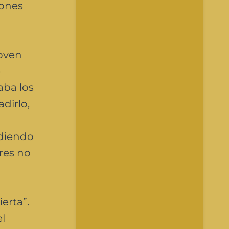
iones
joven
e
aba los
dirlo,
idiendo
eres no
erta”.
el