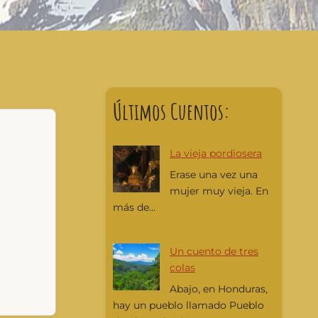
Últimos Cuentos:
La vieja pordiosera
Erase una vez una
mujer muy vieja. En
más de...
Un cuento de tres
colas
Abajo, en Honduras,
hay un pueblo llamado Pueblo