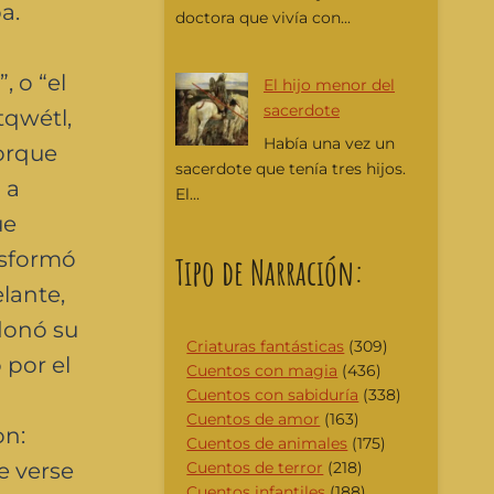
a.
doctora que vivía con...
 o “el
El hijo menor del
sacerdote
tqwétl,
Había una vez un
porque
sacerdote que tenía tres hijos.
 a
El...
ue
nsformó
Tipo de Narración:
lante,
ndonó su
Criaturas fantásticas
(309)
 por el
Cuentos con magia
(436)
Cuentos con sabiduría
(338)
n
Cuentos de amor
(163)
on:
Cuentos de animales
(175)
Cuentos de terror
(218)
e verse
Cuentos infantiles
(188)