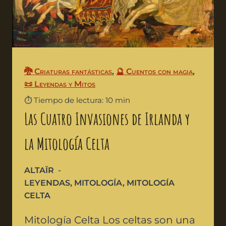
🐉 Criaturas fantásticas
,
🔮 Cuentos con magia
,
📜 Leyendas y Mitos
⏱️ Tiempo de lectura: 10 min
Las Cuatro Invasiones de Irlanda y
la Mitología Celta
ALTAÏR
LEYENDAS
,
MITOLOGÍA
,
MITOLOGÍA
CELTA
Mitología Celta Los celtas son una