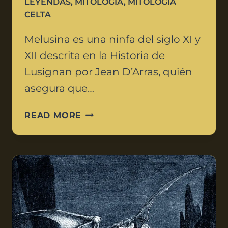
LEYENDAS
,
MITOLOGÍA
,
MITOLOGÍA
CELTA
Melusina es una ninfa del siglo XI y
XII descrita en la Historia de
Lusignan por Jean D’Arras, quién
asegura que…
READ MORE