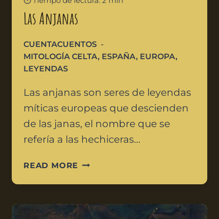
⏱️ Tiempo de lectura: 2 min
Las Anjanas
CUENTACUENTOS
MITOLOGÍA CELTA
,
ESPAÑA
,
EUROPA
,
LEYENDAS
Las anjanas son seres de leyendas
míticas europeas que descienden
de las janas, el nombre que se
refería a las hechiceras…
READ MORE