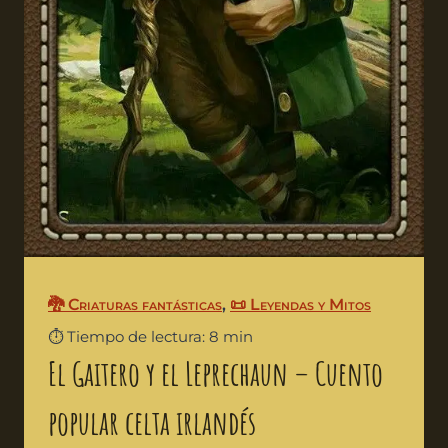
🐉 Criaturas fantásticas
,
📜 Leyendas y Mitos
⏱️ Tiempo de lectura: 8 min
El Gaitero y el Leprechaun – Cuento
popular celta irlandés