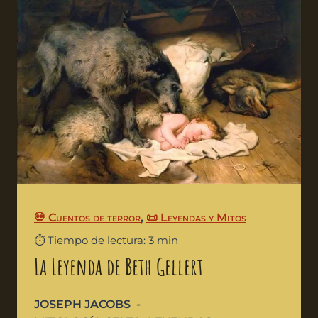
💀 Cuentos de terror
,
📜 Leyendas y Mitos
⏱️ Tiempo de lectura: 3 min
La Leyenda de Beth Gellert
JOSEPH JACOBS