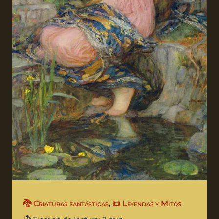
🐉 Criaturas fantásticas
,
📜 Leyendas y Mitos