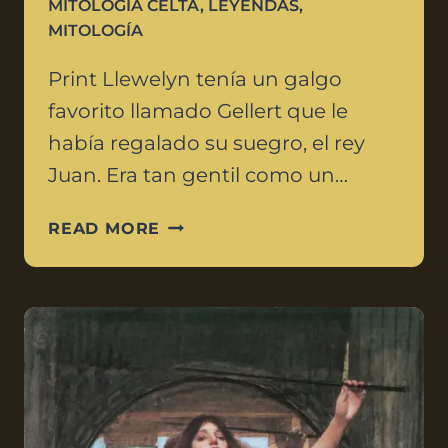
MITOLOGÍA CELTA
,
LEYENDAS
,
MITOLOGÍA
Print Llewelyn tenía un galgo
favorito llamado Gellert que le
había regalado su suegro, el rey
Juan. Era tan gentil como un…
READ MORE