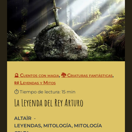
🔮 Cuentos con magia
,
🐉 Criaturas fantásticas
,
📜 Leyendas y Mitos
⏱️ Tiempo de lectura: 15 min
La Leyenda del Rey Arturo
ALTAÏR
LEYENDAS
,
MITOLOGÍA
,
MITOLOGÍA