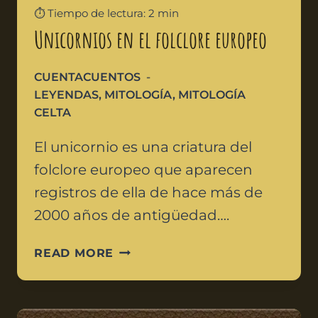
⏱️ Tiempo de lectura: 2 min
Unicornios en el folclore europeo
CUENTACUENTOS
LEYENDAS
,
MITOLOGÍA
,
MITOLOGÍA
CELTA
El unicornio es una criatura del
folclore europeo que aparecen
registros de ella de hace más de
2000 años de antigüedad….
READ MORE