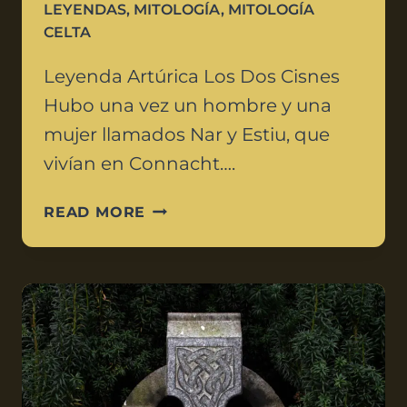
LEYENDAS
,
MITOLOGÍA
,
MITOLOGÍA
CELTA
Leyenda Artúrica Los Dos Cisnes
Hubo una vez un hombre y una
mujer llamados Nar y Estiu, que
vivían en Connacht….
READ MORE