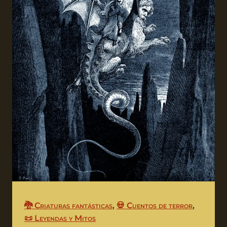
🐉 Criaturas fantásticas
,
💀 Cuentos de terror
,
📜 Leyendas y Mitos