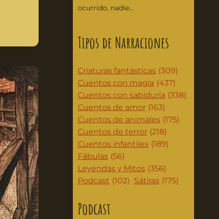
ocurrido, nadie...
Tipos de Narraciones
Criaturas fantásticas
(309)
Cuentos con magia
(437)
Cuentos con sabiduría
(338)
Cuentos de amor
(163)
Cuentos de animales
(175)
Cuentos de terror
(218)
Cuentos infantiles
(189)
Fábulas
(56)
Leyendas y Mitos
(356)
Podcast
(102)
Sátiras
(175)
Podcast