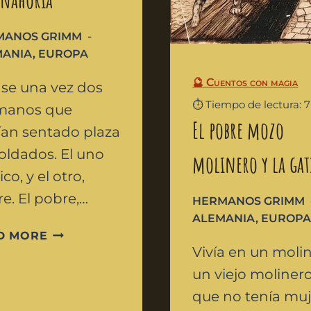
MANOS GRIMM
MANIA
,
EUROPA
🔮 Cuentos con magia
se una vez dos
⏱️ Tiempo de lectura: 
manos que
El pobre mozo
an sentado plaza
oldados. El uno
molinero y la gat
ico, y el otro,
e. El pobre,…
HERMANOS GRIMM
ALEMANIA
,
EUROP
D MORE
Vivía en un moli
un viejo moliner
que no tenía muj