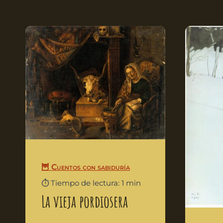
🦉 Cuentos con sabiduría
⏱️ Tiempo de lectura: 1 min
La vieja pordiosera