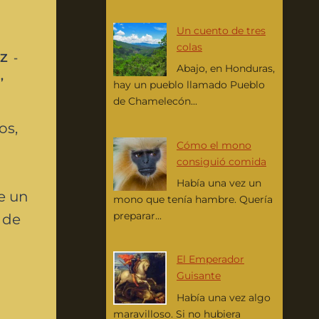
Un cuento de tres
colas
TZ
Abajo, en Honduras,
A
,
hay un pueblo llamado Pueblo
de Chamelecón...
os,
Cómo el mono
consiguió comida
Había una vez un
e un
mono que tenía hambre. Quería
preparar...
 de
El Emperador
Guisante
Había una vez algo
maravilloso. Si no hubiera