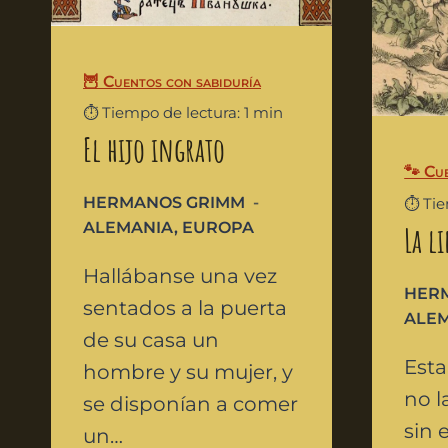
🦉 Cuentos con sabiduría
⏱️ Tiempo de lectura: 1 min
El hijo ingrato
🐾 Cu
HERMANOS GRIMM
⏱️ Ti
ALEMANIA
,
EUROPA
La li
Hallábanse una vez
HER
sentados a la puerta
ALE
de su casa un
Esta
hombre y su mujer, y
no l
se disponían a comer
sin 
un…