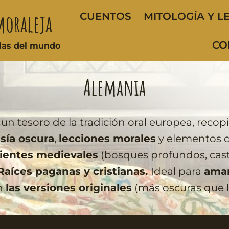
moraleja
CUENTOS
MITOLOGÍA Y L
CO
ndas del mundo
Alemania
un tesoro de la tradición oral europea, recop
sía oscura
,
lecciones morales
y elementos 
entes medievales
(bosques profundos, casti
Raíces paganas y cristianas.
Ideal para
aman
an
las versiones originales
(más oscuras que 