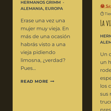
HERMANOS GRIMM
😂 Sá
ALEMANIA
,
EUROPA
⏱️ Ti
Erase una vez una
La v
mujer muy vieja. En
más de una ocasión
HER
ALE
habrás visto a una
vieja pidiendo
Un d
limosna, ¿verdad?
un 
Pues…
rod
espe
READ MORE
los 
sus 
truc
pres