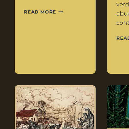
verd
READ MORE
abue
cont
REA