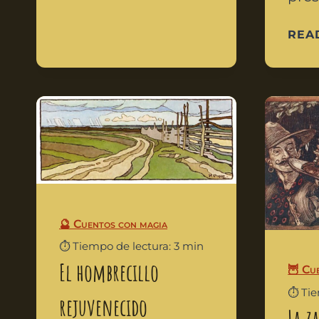
REA
🔮 Cuentos con magia
⏱️ Tiempo de lectura: 3 min
El hombrecillo
🦉 Cu
⏱️ Ti
rejuvenecido
La z