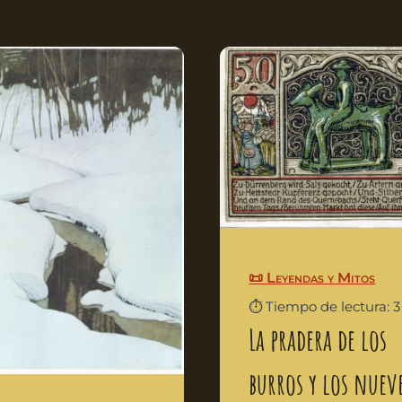
📜 Leyendas y Mitos
⏱️ Tiempo de lectura: 
La pradera de los
burros y los nuev