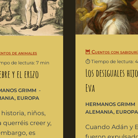
🦉 Cuentos con sabidurí
entos de animales
⏱️ Tiempo de lectura: 
empo de lectura: 7 min
Los desiguales hijo
ebre y el erizo
Eva
MANOS GRIMM
MANIA
,
EUROPA
HERMANOS GRIMM
ALEMANIA
,
EUROP
 historia, niños,
a querréis creer y,
Cuando Adán y 
embargo, es
fueron expulsad