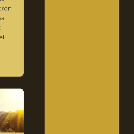
ieron
na
a
el