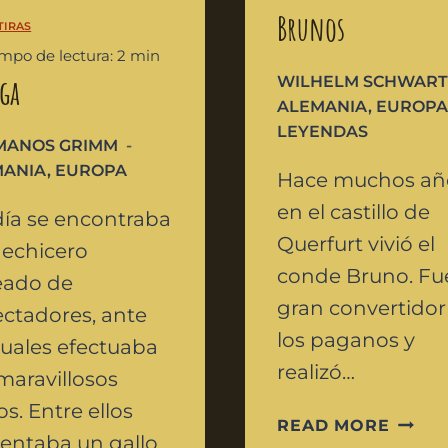
Brunos
tiras
empo de lectura: 2 min
iga
WILHELM SCHWAR
ALEMANIA
,
EUROP
LEYENDAS
MANOS GRIMM
MANIA
,
EUROPA
Hace muchos añ
en el castillo de
ía se encontraba
Querfurt vivió el
hechicero
conde Bruno. Fu
eado de
gran convertidor
ctadores, ante
los paganos y
cuales efectuaba
realizó…
maravillosos
os. Entre ellos
READ MORE
entaba un gallo…