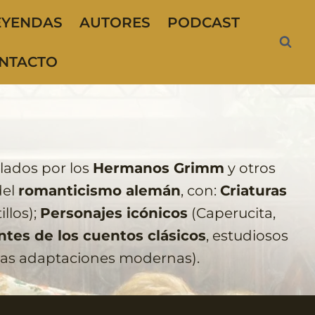
EYENDAS
AUTORES
PODCAST
NTACTO
ilados por los
Hermanos Grimm
y otros
del
romanticismo alemán
, con:
Criaturas
llos);
Personajes icónicos
(Caperucita,
tes de los cuentos clásicos
, estudiosos
las adaptaciones modernas).