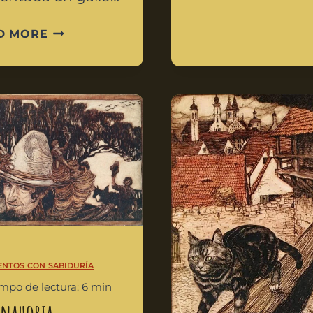
D MORE
entos con sabiduría
empo de lectura: 6 min
anahoria