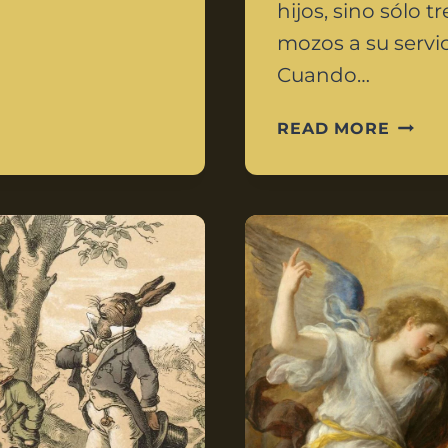
hijos, sino sólo tr
mozos a su servic
Cuando…
READ MORE