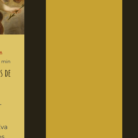
a
4 min
s de
A
Eva
os