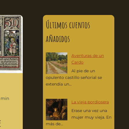
Últimos cuentos
añadidos
Aventuras de un
Cardo
Al pie de un
opulento castillo señorial se
extendía un...
3 min
La vieja pordiosera
Erase una vez una
mujer muy vieja. En
e
más de...