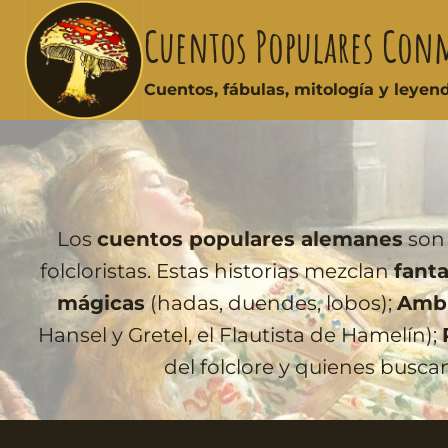
Cuentos Populares Con
Cuentos, fábulas, mitología y leye
Los
cuentos populares alemanes
son 
folcloristas. Estas historias mezclan
fanta
mágicas
(hadas, duendes, lobos);
Ambi
Hansel y Gretel, el Flautista de Hamelín);
del folclore y quienes busc