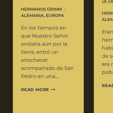
HERMANOS GRIMM
HER
ALEMANIA
,
EUROPA
ALE
En los tiempos en
Eran
que Nuestro Señor
her
andaba aún por la
habí
tierra, entró un
de s
anochecer
era r
acompañado de San
pobr
Pedro en una…
REA
READ MORE