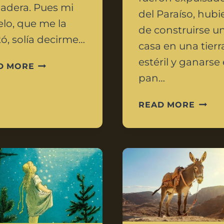
adera. Pues mi
del Paraíso, hub
lo, que me la
de construirse u
ó, solía decirme…
casa en una tierr
estéril y ganarse 
D MORE
pan…
READ MORE