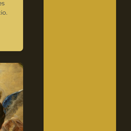
es
io.