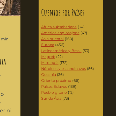
Cuentos por Países
África subsahariana
(34)
América anglosajona
(47)
7 min
Ásia oriental
(160)
Europa
(456)
Latinoamérica y Brasil
(53)
Magreb
(22)
ita
Mitología
(172)
Nórdicos y escandinavos
(56)
Oceanía
(36)
Oriente próximo
(66)
A
Países Eslavos
(139)
Pueblo gitano
(12)
no
Sur de Ásia
(73)
o
er ni