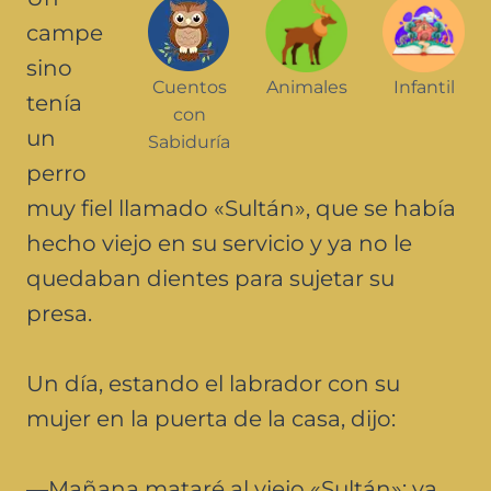
campe
sino
Cuentos
Animales
Infantil
tenía
con
un
Sabiduría
perro
muy fiel llamado «Sultán», que se había
hecho viejo en su servicio y ya no le
quedaban dientes para sujetar su
presa.
Un día, estando el labrador con su
mujer en la puerta de la casa, dijo:
—Mañana mataré al viejo «Sultán»; ya