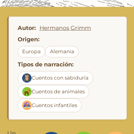
Autor:
Hermanos Grimm
Origen:
Europa
Alemania
Tipos de narración:
Cuentos con sabiduría
Cuentos de animales
Cuentos infantiles
Un