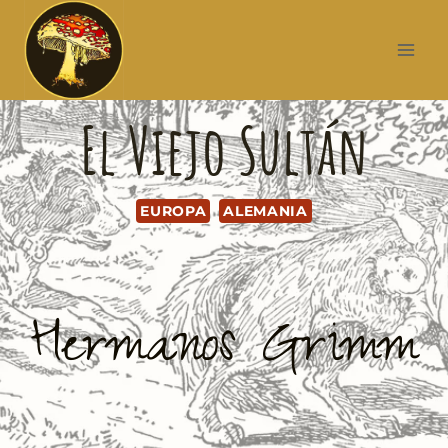
El Viejo Sultán
EUROPA
ALEMANIA
Hermanos Grimm