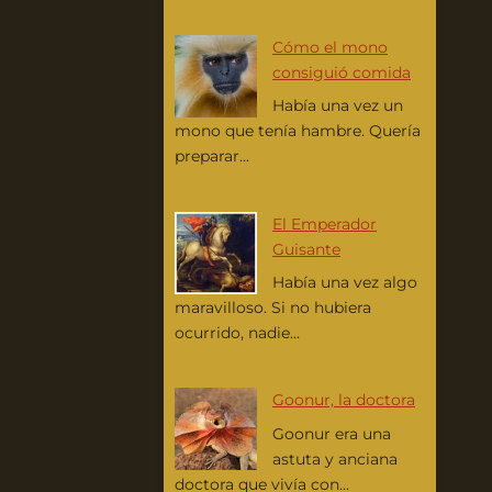
Cómo el mono
consiguió comida
Había una vez un
mono que tenía hambre. Quería
preparar...
El Emperador
Guisante
Había una vez algo
maravilloso. Si no hubiera
ocurrido, nadie...
Goonur, la doctora
Goonur era una
astuta y anciana
doctora que vivía con...