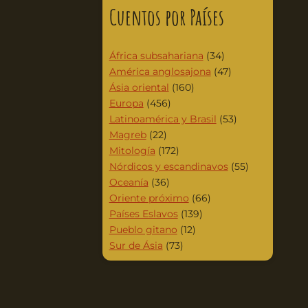
Cuentos por Países
África subsahariana
(34)
América anglosajona
(47)
Ásia oriental
(160)
Europa
(456)
Latinoamérica y Brasil
(53)
Magreb
(22)
Mitología
(172)
Nórdicos y escandinavos
(55)
Oceanía
(36)
Oriente próximo
(66)
Países Eslavos
(139)
Pueblo gitano
(12)
Sur de Ásia
(73)