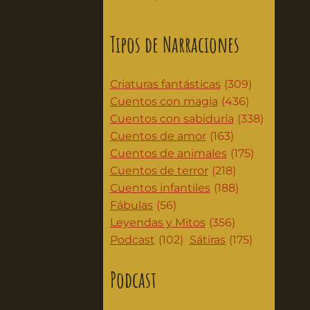
Tipos de Narraciones
Criaturas fantásticas
(309)
Cuentos con magia
(436)
Cuentos con sabiduría
(338)
Cuentos de amor
(163)
Cuentos de animales
(175)
Cuentos de terror
(218)
Cuentos infantiles
(188)
Fábulas
(56)
Leyendas y Mitos
(356)
Podcast
(102)
Sátiras
(175)
Podcast