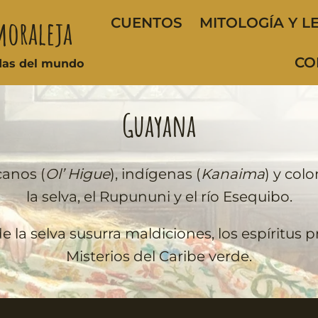
moraleja
CUENTOS
MITOLOGÍA Y L
CO
ndas del mundo
Guayana
canos (
Ol’ Higue
), indígenas (
Kanaima
) y colo
la selva, el Rupununi y el río Esequibo.
la selva susurra maldiciones, los espíritus pr
Misterios del Caribe verde.