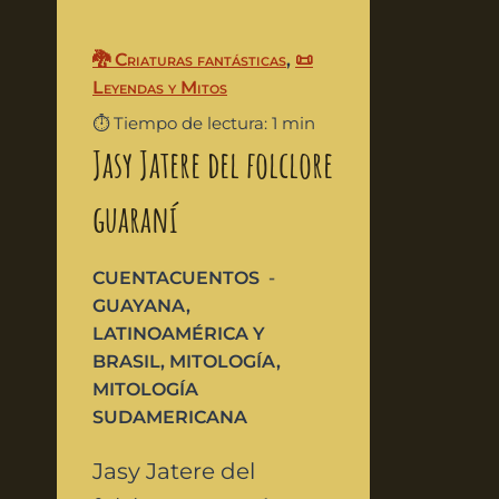
🐉 Criaturas fantásticas
,
📜
Leyendas y Mitos
⏱️ Tiempo de lectura: 1 min
Jasy Jatere del folclore
guaraní
CUENTACUENTOS
GUAYANA
,
LATINOAMÉRICA Y
BRASIL
,
MITOLOGÍA
,
MITOLOGÍA
SUDAMERICANA
Jasy Jatere del