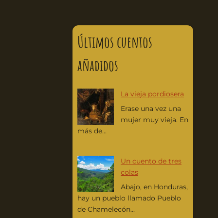
Últimos cuentos
añadidos
La vieja pordiosera
Erase una vez una
mujer muy vieja. En
más de...
Un cuento de tres
colas
Abajo, en Honduras,
hay un pueblo llamado Pueblo
de Chamelecón...