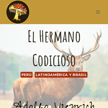
El Hermano
Codicioso
PERÚ
LATINOAMÉRICA Y BRASIL