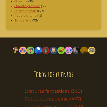
Oceanía
(36)
Oriente próximo
(66)
Países Eslavos
(139)
Pueblo gitano
(12)
Sur de Ásia
(73)
Todos los cuentos
Criaturas fantásticas
(309)
Cuentos con magia
(437)
Cuentos con sabiduría
(338)