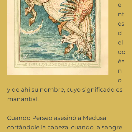
e
nt
es
d
el
oc
éa
n
o
y de ahí su nombre, cuyo significado es
manantial.
Cuando Perseo asesinó a Medusa
cortándole la cabeza, cuando la sangre