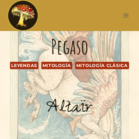
Pegaso
LEYENDAS
MITOLOGÍA
MITOLOGÍA CLÁSICA
Altaïr