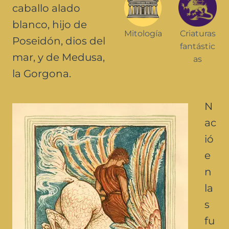
caballo alado
blanco, hijo de
Mitología
Criaturas
Poseidón, dios del
fantástic
mar, y de Medusa,
as
la Gorgona.
N
ac
ió
e
n
la
s
fu