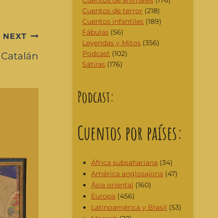
Cuentos de animales
(176)
Cuentos de terror
(218)
Cuentos infantiles
(189)
Fábulas
(56)
NEXT
Leyendas y Mitos
(356)
Podcast
(102)
 Catalán
Sátiras
(176)
Podcast:
Cuentos por países:
África subsahariana
(34)
América anglosajona
(47)
Ásia oriental
(160)
Europa
(456)
Latinoamérica y Brasil
(53)