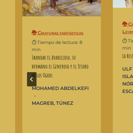
🐉 C
Leye
🐉 Criaturas fantásticas
⏱️ T
⏱️ Tiempo de lectura: 8
min
min
La His
Skandar el Avaricioso, su
hermano el Generoso y el Tesoro
ULF
de los Ogros
ISL
NÓR
MOHAMED ABDELKEFI
ESC
MAGREB
,
TÚNEZ