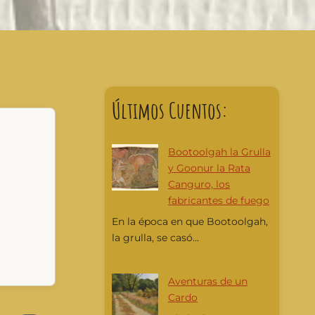
Últimos Cuentos:
Bootoolgah la Grulla
y Goonur la Rata
Canguro, los
fabricantes de fuego
En la época en que Bootoolgah,
la grulla, se casó...
Aventuras de un
Cardo