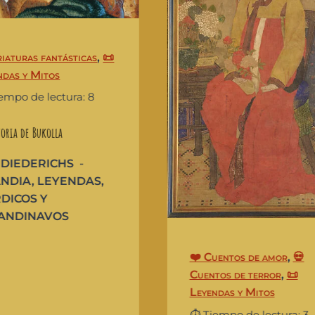
riaturas fantásticas
,
📜
ndas y Mitos
iempo de lectura: 8
toria de Bukolla
 DIEDERICHS
ANDIA
,
LEYENDAS
,
DICOS Y
ANDINAVOS
❤️ Cuentos de amor
,
💀
Cuentos de terror
,
📜
Leyendas y Mitos
⏱️ Tiempo de lectura: 3