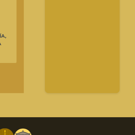
Blancanieves
HERMANOS GRIMM
ALEMANIA
,
EUROPA
ÍA
,
A