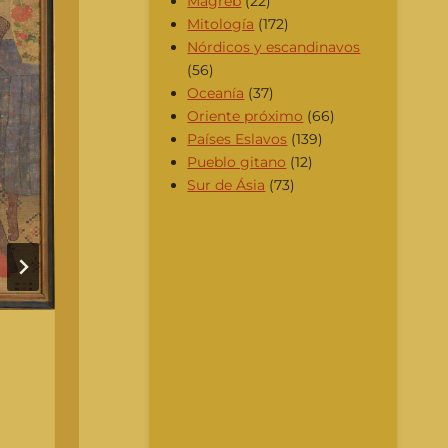
Magreb
(22)
Mitología
(172)
Nórdicos y escandinavos
(56)
Oceanía
(37)
Oriente próximo
(66)
💀
Países Eslavos
(139)
Pueblo gitano
(12)
⏱️
Sur de Ásia
(73)
m
El
H
A
🐉 Criaturas fantásticas
,
🔮
Cuentos con magia
,
❤️
Cuentos de amor
,
🏰
Cuentos infantiles
⏱️ Tiempo de lectura: 16
min