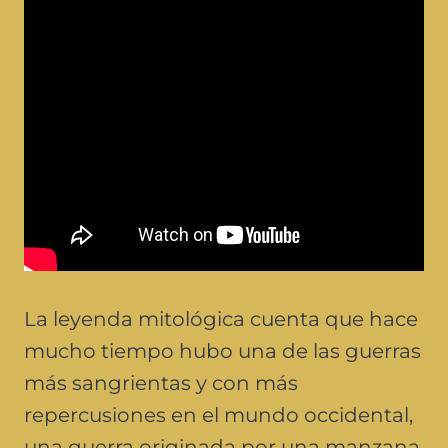
EMBED
La leyenda mitológica cuenta que hace
mucho tiempo hubo una de las guerras
más sangrientas y con más
repercusiones en el mundo occidental,
una guerra originada por una manzana.