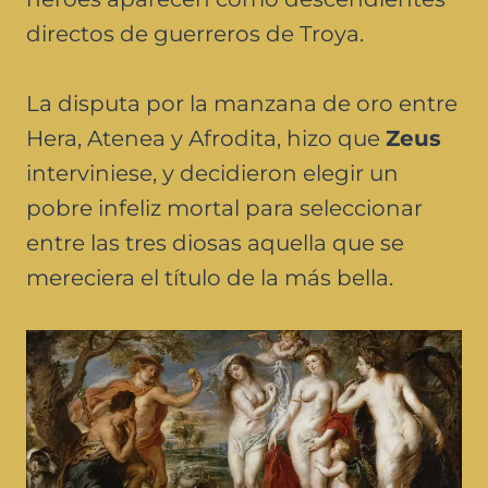
directos de guerreros de Troya.
La disputa por la manzana de oro entre
Hera, Atenea y Afrodita, hizo que
Zeus
interviniese, y decidieron elegir un
pobre infeliz mortal para seleccionar
entre las tres diosas aquella que se
mereciera el título de la más bella.