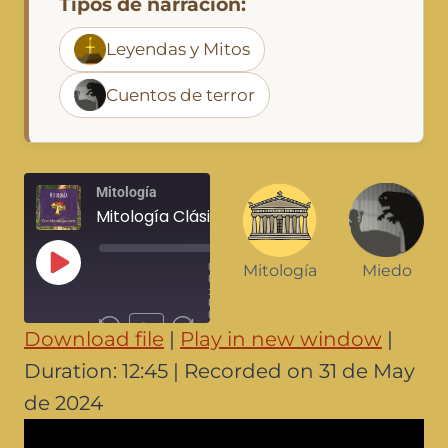
Tipos de narración:
Leyendas y Mitos
Cuentos de terror
Mitología
Mitología Clásica, La manzana de la discordia y la Guerra de Troya
0
Mitología
Miedo
0
:
0
0
1x
/
Download file
|
Play in new window
|
1
2
SHARE
:
Duration: 12:45
|
Recorded on 31 de May
4
RSS FEED
5
de 2024
LINK
SUBSCRIBE
SHARE