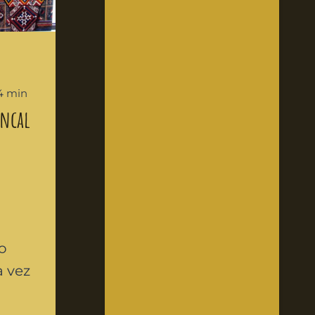
14 min
ancal
o
a vez