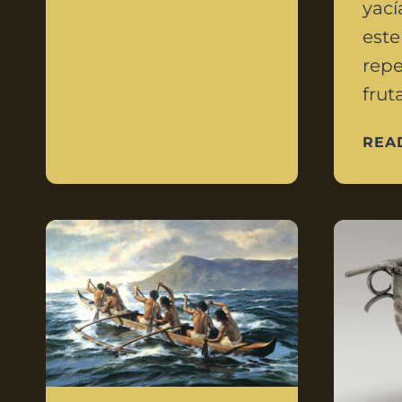
yací
este
repe
frut
REA