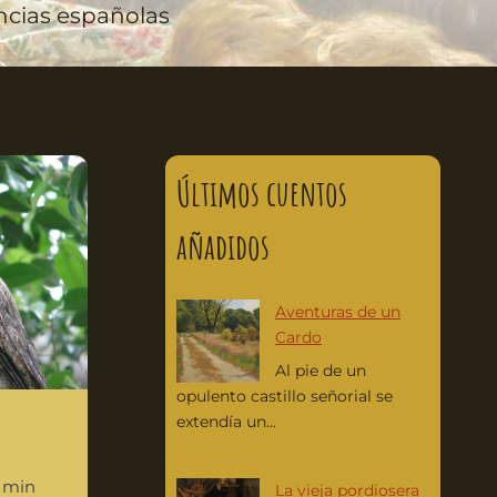
encias españolas
Últimos cuentos
añadidos
Aventuras de un
Cardo
Al pie de un
opulento castillo señorial se
extendía un...
5 min
La vieja pordiosera