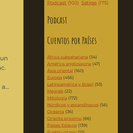
Podcast
(102)
Sátiras
(175)
Podcast
Cuentos por Países
n
África subsahariana
(34)
 un
América anglosajona
(47)
c.
Ásia oriental
(160)
Europa
(456)
Latinoamérica y Brasil
(53)
e a…
Magreb
(22)
Mitología
(172)
Nórdicos y escandinavos
(56)
Oceanía
(36)
Oriente próximo
(66)
Países Eslavos
(139)
Pueblo gitano
(12)