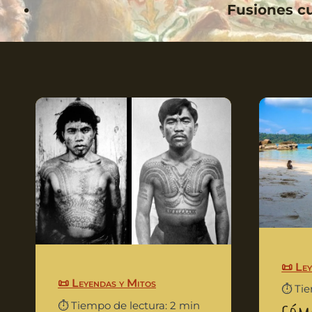
Fusiones cu
📜 Le
📜 Leyendas y Mitos
⏱️ Ti
⏱️ Tiempo de lectura: 2 min