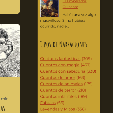
El Emperador
Guisante
Había una vez algo
maravilloso. Si no hubiera
ocurrido, nadie...
Tipos de Narraciones
Criaturas fantásticas
(309)
Cuentos con magia
(437)
Cuentos con sabiduría
(338)
Cuentos de amor
(163)
Cuentos de animales
(175)
Cuentos de terror
(218)
Cuentos infantiles
(189)
4 min
Fábulas
(56)
ras
Leyendas y Mitos
(356)