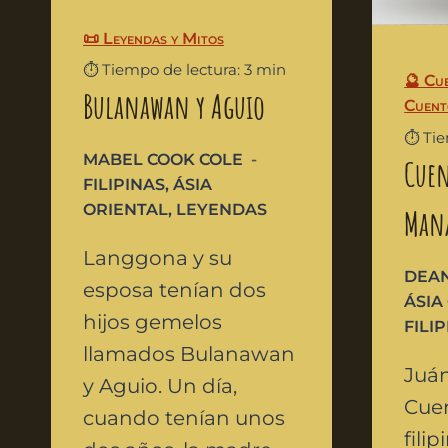
📜 Leyendas y Mitos
⏱️ Tiempo de lectura: 3 min
🔮 Cu
Bulanawan y Aguio
Cuent
⏱️ Ti
MABEL COOK COLE
Cuen
FILIPINAS
,
ÁSIA
ORIENTAL
,
LEYENDAS
Man
Langgona y su
DEAN
esposa tenían dos
ÁSIA
hijos gemelos
FILI
llamados Bulanawan
Juá
y Aguio. Un día,
Cue
cuando tenían unos
fili