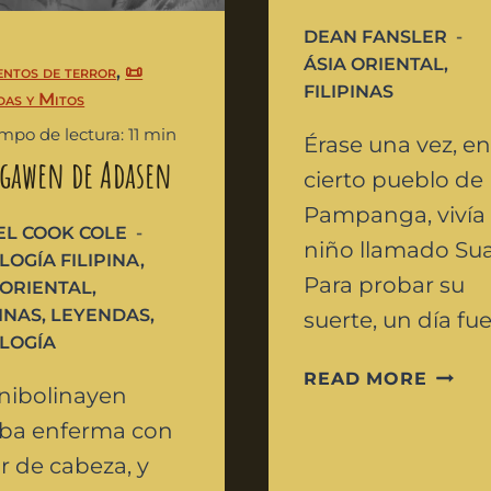
DEAN FANSLER
ÁSIA ORIENTAL
,
entos de terror
,
📜
FILIPINAS
das y Mitos
empo de lectura: 11 min
Érase una vez, e
gawen de Adasen
cierto pueblo de
Pampanga, vivía
L COOK COLE
niño llamado Sua
LOGÍA FILIPINA
,
Para probar su
 ORIENTAL
,
PINAS
,
LEYENDAS
,
suerte, un día fu
LOGÍA
READ MORE
nibolinayen
aba enferma con
r de cabeza, y