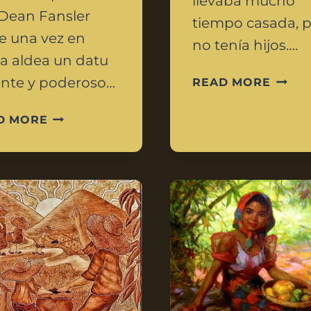
llevaba mucho
Dean Fansler
tiempo casada, 
e una vez en
no tenía hijos….
ta aldea un datu
ente y poderoso…
READ MORE
D MORE