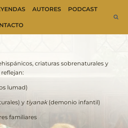
EYENDAS
AUTORES
PODCAST
NTACTO
hispánicos, criaturas sobrenaturales y
reflejan:
los lumad)
turales) y
tiyanak
(demonio infantil)
res familiares