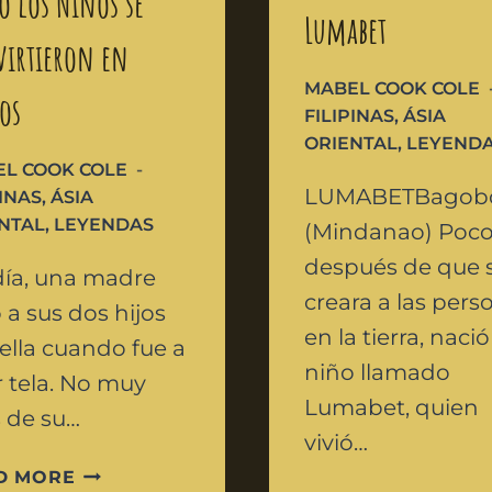
 los Niños se
Lumabet
irtieron en
MABEL COOK COLE
os
FILIPINAS
,
ÁSIA
ORIENTAL
,
LEYEND
L COOK COLE
LUMABETBagob
PINAS
,
ÁSIA
NTAL
,
LEYENDAS
(Mindanao) Poc
después de que 
ía, una madre
creara a las pers
ó a sus dos hijos
en la tierra, naci
ella cuando fue a
niño llamado
r tela. No muy
Lumabet, quien
s de su…
vivió…
D MORE