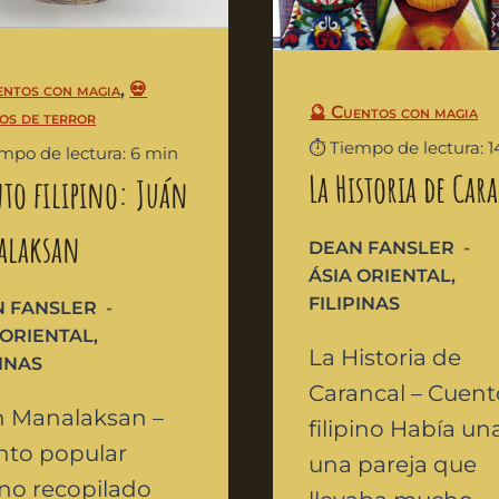
entos con magia
,
💀
🔮 Cuentos con magia
os de terror
⏱️ Tiempo de lectura: 
empo de lectura: 6 min
La Historia de Car
to filipino: Juán
alaksan
DEAN FANSLER
ÁSIA ORIENTAL
,
FILIPINAS
 FANSLER
 ORIENTAL
,
La Historia de
PINAS
Carancal – Cuent
n Manalaksan –
filipino Había un
nto popular
una pareja que
pino recopilado