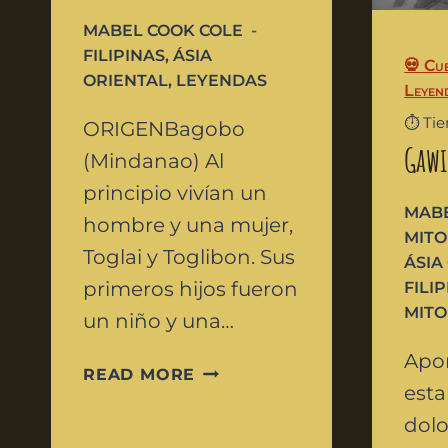
MABEL COOK COLE
FILIPINAS
,
ÁSIA
💀 Cu
ORIENTAL
,
LEYENDAS
Leyen
⏱️ Ti
ORIGENBagobo
Gawi
(Mindanao) Al
principio vivían un
MABE
hombre y una mujer,
MITO
Toglai y Toglibon. Sus
ÁSIA
primeros hijos fueron
FILI
MITO
un niño y una…
Apo
READ MORE
est
dolo