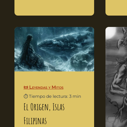
📜 Leyendas y Mitos
⏱️ Tiempo de lectura: 3 min
El Origen, Islas
Filipinas