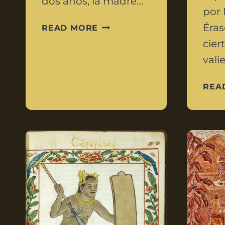
dos años, la madre…
por 
Éras
READ MORE
cier
vali
REA