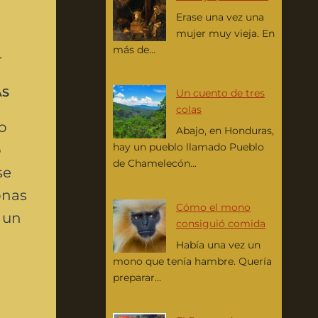
Erase una vez una
mujer muy vieja. En
más de...
AS
Un cuento de tres
colas
o
Abajo, en Honduras,
hay un pueblo llamado Pueblo
o
de Chamelecón...
se
onas
Cómo el mono
ó un
consiguió comida
Había una vez un
mono que tenía hambre. Quería
preparar...