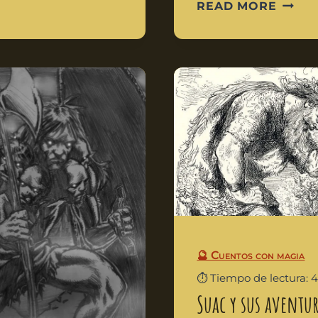
READ MORE
🔮 Cuentos con magia
⏱️ Tiempo de lectura: 
Suac y sus aventu