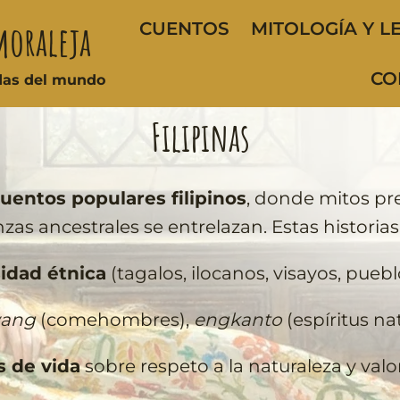
moraleja
CUENTOS
MITOLOGÍA Y L
CO
ndas del mundo
Filipinas
uentos populares filipinos
, donde mitos pre
as ancestrales se entrelazan. Estas historias 
idad étnica
(tagalos, ilocanos, visayos, pueb
ang
(comehombres),
engkanto
(espíritus na
s de vida
sobre respeto a la naturaleza y valo