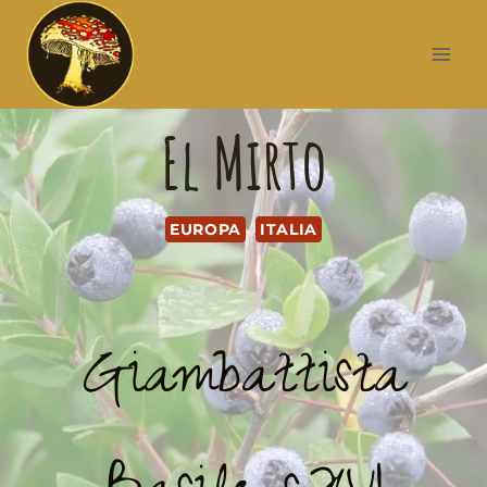
El Mirto
EUROPA
ITALIA
Giambattista