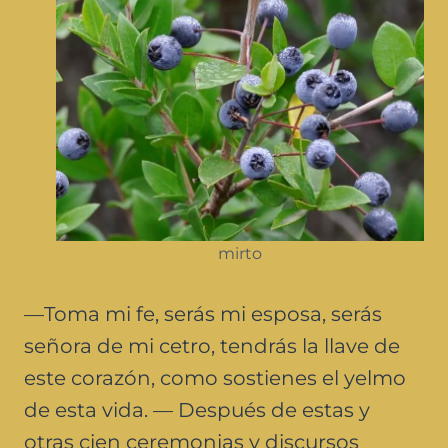
mirto
—Toma mi fe, serás mi esposa, serás
señora de mi cetro, tendrás la llave de
este corazón, como sostienes el yelmo
de esta vida. — Después de estas y
otras cien ceremonias y discursos