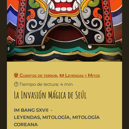
💀 Cuentos de terror
,
📜 Leyendas y Mitos
⏱️ Tiempo de lectura: 4 min
La Invasión Mágica de Seúl
IM BANG SXVII
LEYENDAS
,
MITOLOGÍA
,
MITOLOGÍA
COREANA