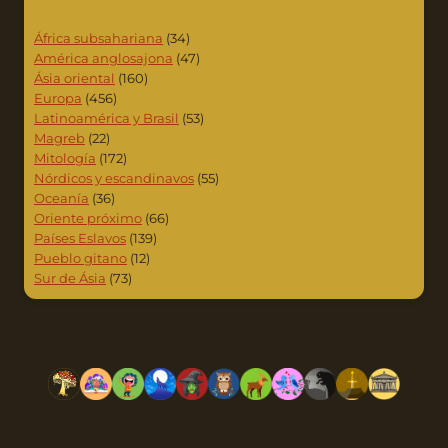
África subsahariana
(34)
América anglosajona
(47)
Ásia oriental
(160)
Europa
(456)
Latinoamérica y Brasil
(53)
Magreb
(22)
Mitología
(172)
Nórdicos y escandinavos
(55)
Oceanía
(36)
Oriente próximo
(66)
Países Eslavos
(139)
Pueblo gitano
(12)
Sur de Ásia
(73)