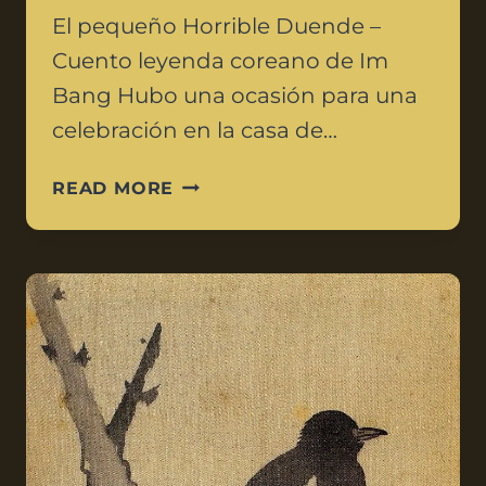
El pequeño Horrible Duende –
Cuento leyenda coreano de Im
Bang Hubo una ocasión para una
celebración en la casa de…
READ MORE