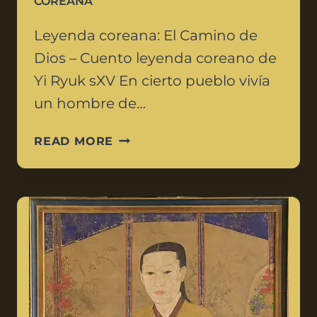
COREANA
Leyenda coreana: El Camino de
Dios – Cuento leyenda coreano de
Yi Ryuk sXV En cierto pueblo vivía
un hombre de…
READ MORE