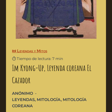
📜 Leyendas y Mitos
⏱️ Tiempo de lectura: 7 min
Im Kyong-Up, Leyenda coreana El
Cazador
ANÓNIMO
LEYENDAS
,
MITOLOGÍA
,
MITOLOGÍA
COREANA