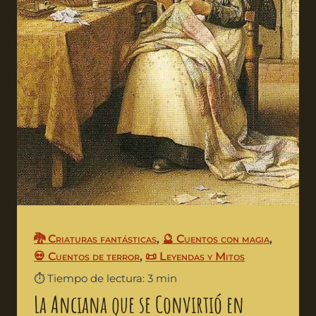
🐉 Criaturas fantásticas
,
🔮 Cuentos con magia
,
💀 Cuentos de terror
,
📜 Leyendas y Mitos
⏱️ Tiempo de lectura: 3 min
La Anciana que se Convirtió en