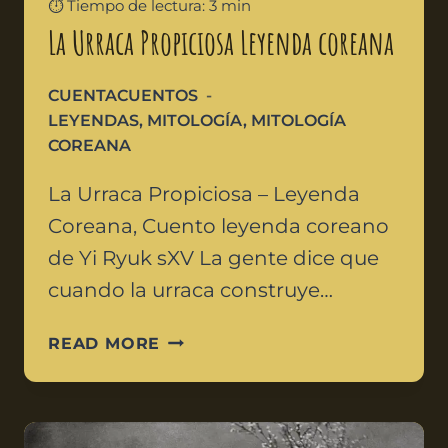
⏱️ Tiempo de lectura: 3 min
La Urraca Propiciosa Leyenda coreana
CUENTACUENTOS
LEYENDAS
,
MITOLOGÍA
,
MITOLOGÍA
COREANA
La Urraca Propiciosa – Leyenda
Coreana, Cuento leyenda coreano
de Yi Ryuk sXV La gente dice que
cuando la urraca construye…
READ MORE