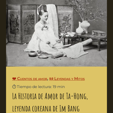
❤️ Cuentos de amor
,
📜 Leyendas y Mitos
⏱️ Tiempo de lectura: 19 min
La Historia de Amor de Ta-Hong,
leyenda coreana de Im Bang