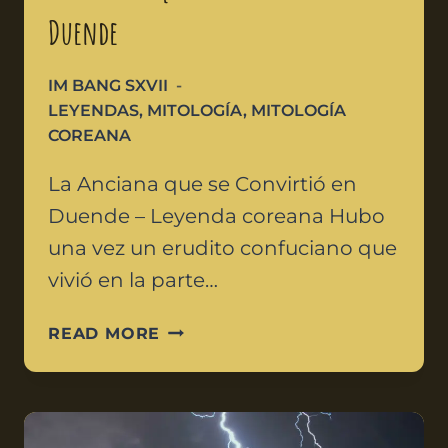
Duende
IM BANG SXVII
LEYENDAS
,
MITOLOGÍA
,
MITOLOGÍA
COREANA
La Anciana que se Convirtió en
Duende – Leyenda coreana Hubo
una vez un erudito confuciano que
vivió en la parte…
READ MORE