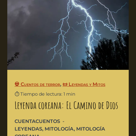
💀 Cuentos de terror
,
📜 Leyendas y Mitos
⏱️ Tiempo de lectura: 1 min
Leyenda coreana: El Camino de Dios
CUENTACUENTOS
LEYENDAS
,
MITOLOGÍA
,
MITOLOGÍA