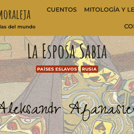
moraleja
CUENTOS
MITOLOGÍA Y L
CO
ndas del mundo
La Esposa Sabia
PAÍSES ESLAVOS
RUSIA
Aleksandr Afanasie