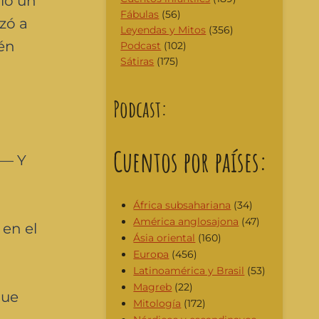
ió un
Fábulas
(56)
zó a
Leyendas y Mitos
(356)
ién
Podcast
(102)
Sátiras
(175)
Podcast:
Cuentos por países:
 — Y
África subsahariana
(34)
América anglosajona
(47)
en el
Ásia oriental
(160)
Europa
(456)
Latinoamérica y Brasil
(53)
Magreb
(22)
que
Mitología
(172)