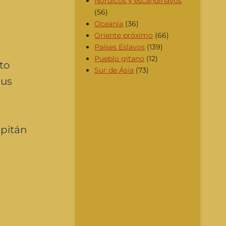
Nórdicos y escandinavos
(56)
Oceanía
(36)
Oriente próximo
(66)
Países Eslavos
(139)
Pueblo gitano
(12)
sto
Sur de Ásia
(73)
sus
apitán