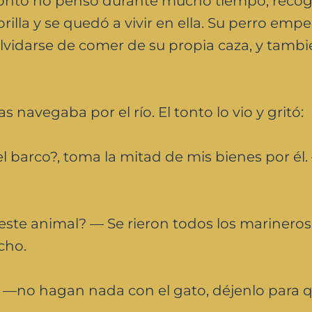
l tonto no pensó durante mucho tiempo, recog
illa y se quedó a vivir en ella. Su perro empe
 olvidarse de comer de su propia caza, y tamb
 navegaba por el río. El tonto lo vio y gritó:
 barco?, toma la mitad de mis bienes por él.
te animal? — Se rieron todos los marineros 
cho.
o, —no hagan nada con el gato, déjenlo para 