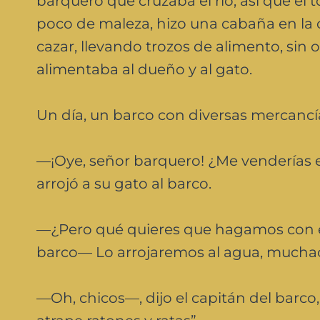
barquero que cruzaba el río; así que e
poco de maleza, hizo una cabaña en la or
cazar, llevando trozos de alimento, sin
alimentaba al dueño y al gato.
Un día, un barco con diversas mercancías
—¡Oye, señor barquero! ¿Me venderías el
arrojó a su gato al barco.
—¿Pero qué quieres que hagamos con es
barco— Lo arrojaremos al agua, mucha
—Oh, chicos—, dijo el capitán del barc