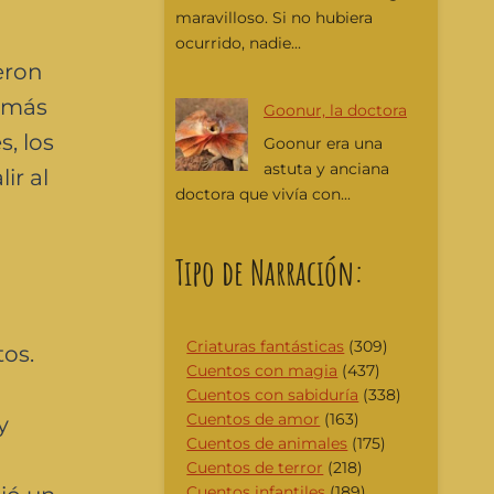
maravilloso. Si no hubiera
ocurrido, nadie...
eron
s más
Goonur, la doctora
, los
Goonur era una
astuta y anciana
ir al
doctora que vivía con...
Tipo de Narración:
Criaturas fantásticas
(309)
tos.
Cuentos con magia
(437)
Cuentos con sabiduría
(338)
Cuentos de amor
(163)
y
Cuentos de animales
(175)
Cuentos de terror
(218)
Cuentos infantiles
(189)