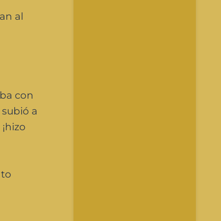
an al
 iba con
 subió a
 ¡hizo
ato