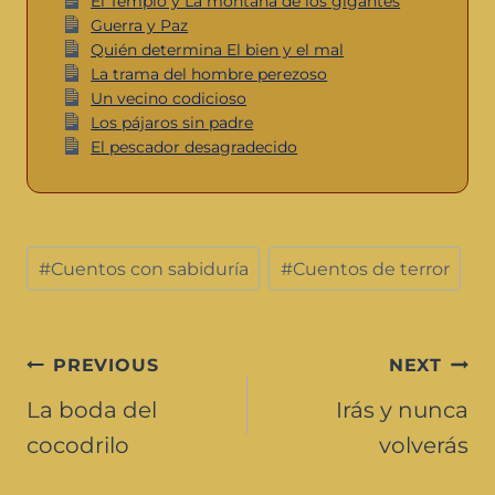
El Templo y La montaña de los gigantes
Guerra y Paz
Quién determina El bien y el mal
La trama del hombre perezoso
Un vecino codicioso
Los pájaros sin padre
El pescador desagradecido
#
Cuentos con sabiduría
#
Cuentos de terror
PREVIOUS
NEXT
La boda del
Irás y nunca
cocodrilo
volverás