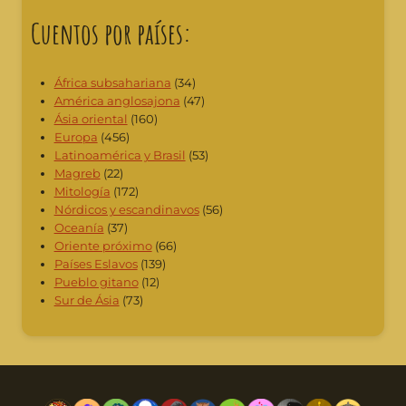
Cuentos por países:
África subsahariana
(34)
América anglosajona
(47)
Ásia oriental
(160)
Europa
(456)
Latinoamérica y Brasil
(53)
Magreb
(22)
Mitología
(172)
Nórdicos y escandinavos
(56)
Oceanía
(37)
Oriente próximo
(66)
Países Eslavos
(139)
Pueblo gitano
(12)
Sur de Ásia
(73)