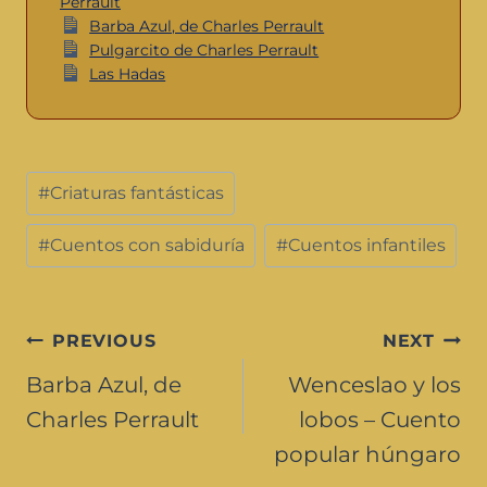
Perrault
Barba Azul, de Charles Perrault
Pulgarcito de Charles Perrault
Las Hadas
#
Criaturas fantásticas
#
Cuentos con sabiduría
#
Cuentos infantiles
PREVIOUS
NEXT
Barba Azul, de
Wenceslao y los
Charles Perrault
lobos – Cuento
popular húngaro