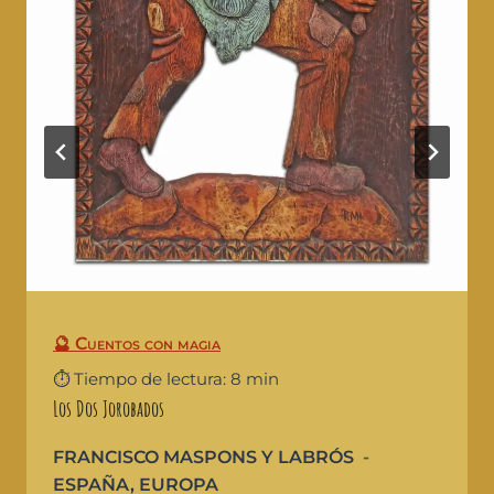
🔮 Cuentos con magia
⏱️ Tiempo de lectura: 8 min
Los Dos Jorobados
FRANCISCO MASPONS Y LABRÓS
ESPAÑA
,
EUROPA