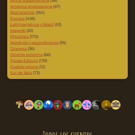
África subsahariana
(34)
América anglosajona
(47)
Ásia oriental
(160)
Europa
(456)
Latinoamérica y Brasil
(53)
Magreb
(22)
Mitología
(172)
Nórdicos y escandinavos
(55)
Oceanía
(36)
Oriente próximo
(66)
Países Eslavos
(139)
Pueblo gitano
(12)
Sur de Ásia
(73)
Todos los cuentos