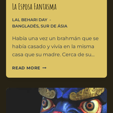
La Esposa Fantasma
LAL BEHARI DAY
BANGLADÉS
,
SUR DE ÁSIA
Había una vez un brahmán que se
había casado y vivía en la misma
casa que su madre. Cerca de su…
READ MORE