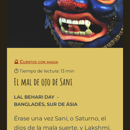
🔮 Cuentos con magia
⏱️ Tiempo de lectura: 13 min
El mal de ojo de Sani
LAL BEHARI DAY
BANGLADÉS
,
SUR DE ÁSIA
Érase una vez Sani, o Saturno, el
dios de la mala suerte, y Lakshmi,