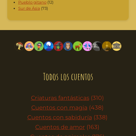
Pueblo gitano
(12)
Sur de Ásia
(73)
Todos los cuentos
Criaturas fantásticas
(310)
Cuentos con magia
(438)
Cuentos con sabiduría
(338)
Cuentos de amor
(163)