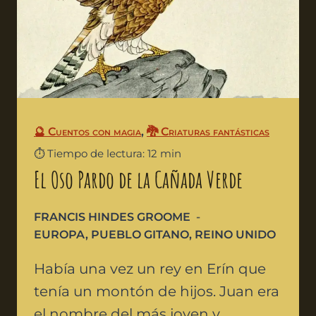
🔮 Cuentos con magia
,
🐉 Criaturas fantásticas
⏱️ Tiempo de lectura: 12 min
El Oso Pardo de la Cañada Verde
FRANCIS HINDES GROOME
EUROPA
,
PUEBLO GITANO
,
REINO UNIDO
Había una vez un rey en Erín que
tenía un montón de hijos. Juan era
el nombre del más joven y…