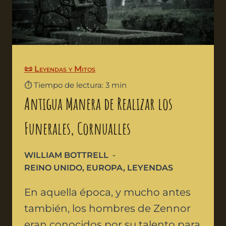
📜 Leyendas y Mitos
⏱️ Tiempo de lectura: 3 min
Antigua Manera de Realizar los
Funerales, Cornualles
WILLIAM BOTTRELL
REINO UNIDO
,
EUROPA
,
LEYENDAS
En aquella época, y mucho antes
también, los hombres de Zennor
eran conocidos por su talento para