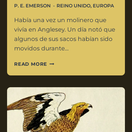
P. E. EMERSON
REINO UNIDO
,
EUROPA
Había una vez un molinero que
vivía en Anglesey. Un día notó que
algunos de sus sacos habían sido
movidos durante…
READ MORE