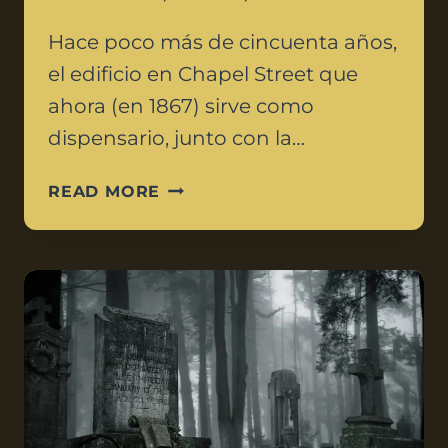
Hace poco más de cincuenta años,
el edificio en Chapel Street que
ahora (en 1867) sirve como
dispensario, junto con la…
READ MORE