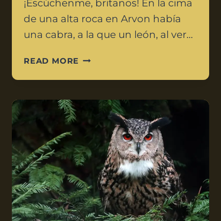
¡Escúchenme, britanos! En la cima
de una alta roca en Arvon había
una cabra, a la que un león, al ver…
READ MORE