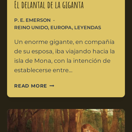
El delantal de la giganta
P. E. EMERSON
REINO UNIDO
,
EUROPA
,
LEYENDAS
Un enorme gigante, en compañía
de su esposa, iba viajando hacia la
isla de Mona, con la intención de
establecerse entre…
READ MORE