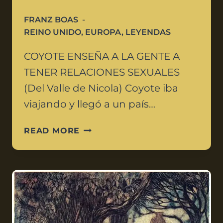
FRANZ BOAS
REINO UNIDO
,
EUROPA
,
LEYENDAS
COYOTE ENSEÑA A LA GENTE A
TENER RELACIONES SEXUALES
(Del Valle de Nicola) Coyote iba
viajando y llegó a un país…
READ MORE