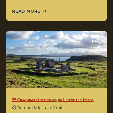
READ MORE
🐉 Criaturas fantásticas
,
📜 Leyendas y Mitos
⏱️ Tiempo de lectura: 2 min