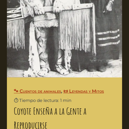
🐾 Cuentos de animales
,
📜 Leyendas y Mitos
⏱️ Tiempo de lectura: 1 min
Coyote Enseña a la Gente a
Reproducirse