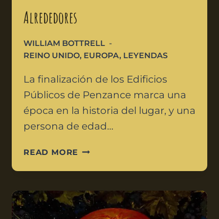
Alrededores
WILLIAM BOTTRELL
REINO UNIDO
,
EUROPA
,
LEYENDAS
La finalización de los Edificios
Públicos de Penzance marca una
época en la historia del lugar, y una
persona de edad…
READ MORE