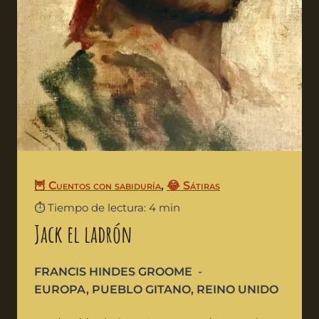
🦉 Cuentos con sabiduría
,
😂 Sátiras
⏱️ Tiempo de lectura: 4 min
Jack el ladrón
FRANCIS HINDES GROOME
EUROPA
,
PUEBLO GITANO
,
REINO UNIDO