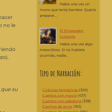
Había una vez un
mono que tenía hambre. Quería
preparar...
 hacer
o no le
El Emperador
Guisante
Había una vez algo
rriendo
maravilloso. Si no hubiera
ocurrido, nadie...
ató.
Tipo de Narración:
e que su
Criaturas fantásticas
(309)
Cuentos con magia
(437)
Cuentos con sabiduría
(338)
Cuentos de amor
(163)