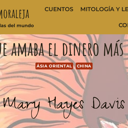
moraleja
CUENTOS
MITOLOGÍA Y L
CO
ndas del mundo
e amaba el dinero más 
ÁSIA ORIENTAL
CHINA
Mary Hayes Davis