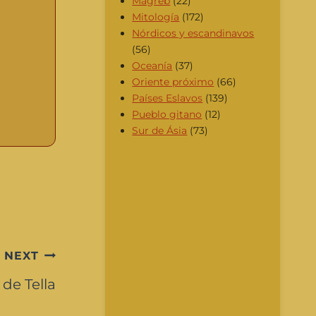
Magreb
(22)
Mitología
(172)
Nórdicos y escandinavos
(56)
Oceanía
(37)
Oriente próximo
(66)
Países Eslavos
(139)
Pueblo gitano
(12)
Sur de Ásia
(73)
NEXT
 de Tella