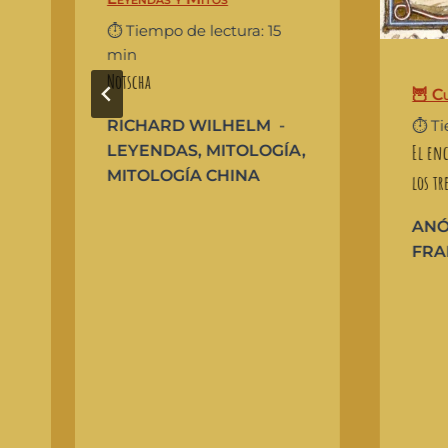
⏱️ Tiempo de lectura: 15
min
Notscha
🦉 C
RICHARD WILHELM
⏱️ T
El enc
LEYENDAS
,
MITOLOGÍA
,
MITOLOGÍA CHINA
los tr
AN
FRA