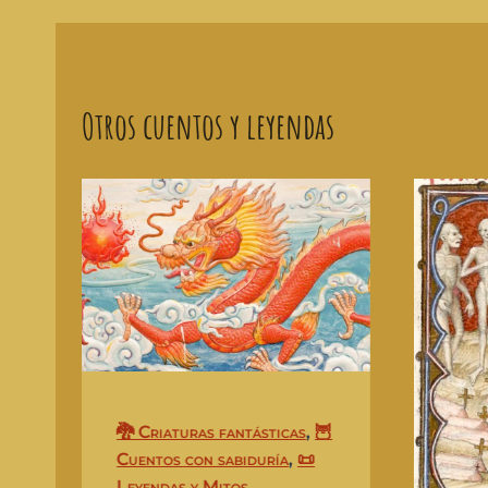
Otros cuentos y leyendas
🐉 Criaturas fantásticas
,
🦉
Cuentos con sabiduría
,
📜
Leyendas y Mitos