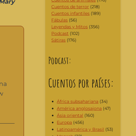
Cuentos de animales
(176)
 Mary
Cuentos de terror
(218)
Cuentos infantiles
(189)
Fábulas
(56)
Leyendas y Mitos
(356)
Podcast
(102)
Sátiras
(176)
Podcast:
Cuentos por países:
una
ow
África subsahariana
(34)
América anglosajona
(47)
Ásia oriental
(160)
Europa
(456)
Latinoamérica y Brasil
(53)