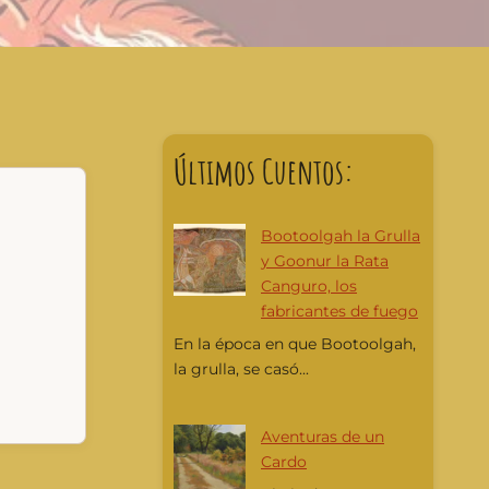
Últimos Cuentos:
Bootoolgah la Grulla
y Goonur la Rata
Canguro, los
fabricantes de fuego
En la época en que Bootoolgah,
la grulla, se casó...
Aventuras de un
Cardo