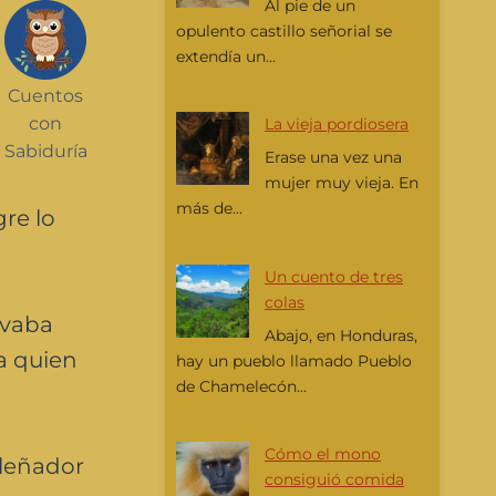
Al pie de un
opulento castillo señorial se
extendía un...
Cuentos
con
La vieja pordiosera
Sabiduría
Erase una vez una
mujer muy vieja. En
más de...
gre lo
Un cuento de tres
colas
levaba
Abajo, en Honduras,
a quien
hay un pueblo llamado Pueblo
de Chamelecón...
Cómo el mono
 leñador
consiguió comida