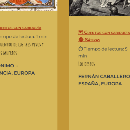
uentos con sabiduría
🦉 Cuentos con sabiduría
iempo de lectura: 1 min
😂 Sátiras
uentro de los tres vivos y
⏱️ Tiempo de lectura: 5
es muertos
min
Los deseos
ÓNIMO
NCIA
,
EUROPA
FERNÁN CABALLERO
ESPAÑA
,
EUROPA