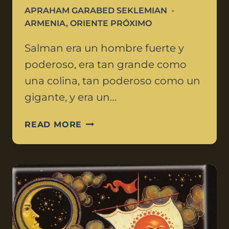
APRAHAM GARABED SEKLEMIAN
ARMENIA
,
ORIENTE PRÓXIMO
Salman era un hombre fuerte y
poderoso, era tan grande como
una colina, tan poderoso como un
gigante, y era un…
READ MORE