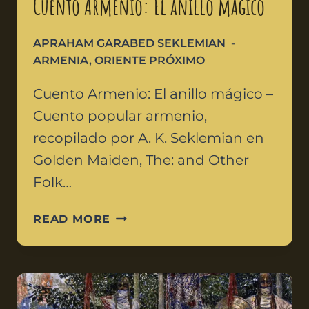
Cuento Armenio: El anillo mágico
APRAHAM GARABED SEKLEMIAN
ARMENIA
,
ORIENTE PRÓXIMO
Cuento Armenio: El anillo mágico –
Cuento popular armenio,
recopilado por A. K. Seklemian en
Golden Maiden, The: and Other
Folk…
READ MORE