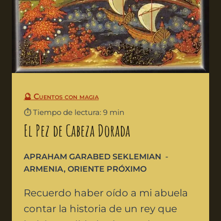
🔮 Cuentos con magia
⏱️ Tiempo de lectura: 9 min
El Pez de Cabeza Dorada
APRAHAM GARABED SEKLEMIAN
ARMENIA
,
ORIENTE PRÓXIMO
Recuerdo haber oído a mi abuela
contar la historia de un rey que