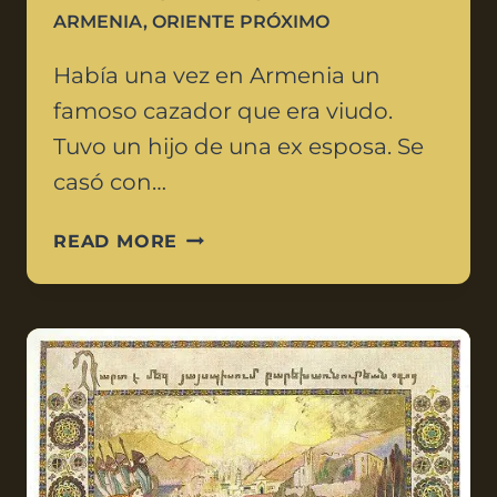
ARMENIA
,
ORIENTE PRÓXIMO
Había una vez en Armenia un
famoso cazador que era viudo.
Tuvo un hijo de una ex esposa. Se
casó con…
READ MORE