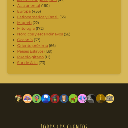
Ásia oriental
(160)
Europa
(456)
Latinoamérica y Brasil
(53)
Magreb
(22)
Mitología
(172)
Nórdicos y escandinavos
(56)
Oceanía
(37)
Oriente próximo
(66)
Países Eslavos
(139)
Pueblo gitano
(12)
Sur de Ásia
(73)
Todos los cuentos