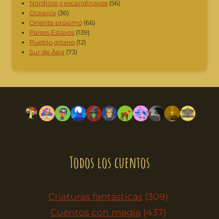
Nórdicos y escandinavos
(56)
Oceanía
(36)
Oriente próximo
(66)
Países Eslavos
(139)
Pueblo gitano
(12)
Sur de Ásia
(73)
Todos los cuentos
Criaturas fantásticas
(309)
Cuentos con magia
(437)