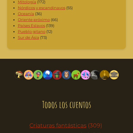
Mitología
(172)
Nórdicos y escandinavos
(55)
Oceanía
(36)
Oriente próximo
(66)
Países Eslavos
(139)
Pueblo gitano
(12)
Sur de Ásia
(73)
Todos los cuentos
Criaturas fantásticas
(309)