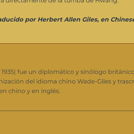
ada directamente de la tumba de Hwang.
aducido por Herbert Allen Giles, en Chines
– 1935) fue un diplomático y sinólogo británico
ización del idioma chino Wade-Giles y trascr
 en chino y en inglés.