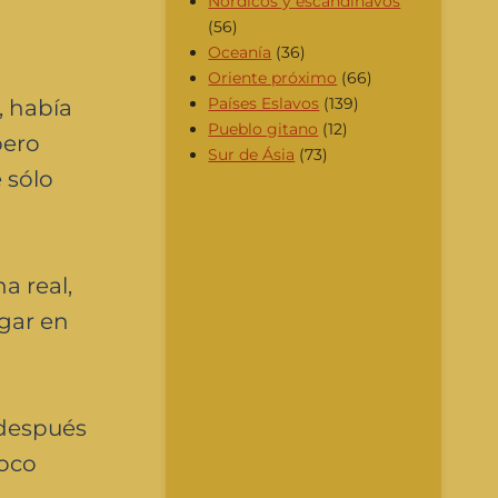
Nórdicos y escandinavos
(56)
Oceanía
(36)
Oriente próximo
(66)
Países Eslavos
(139)
, había
Pueblo gitano
(12)
pero
Sur de Ásia
(73)
 sólo
a real,
gar en
 después
poco