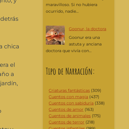
rito, y
maravilloso. Si no hubiera
ocurrido, nadie...
 detrás
Goonur, la doctora
Goonur era una
astuta y anciana
a chica
doctora que vivía con...
era el
Tipo de Narración:
año a
jardín,
Criaturas fantásticas
(309)
Cuentos con magia
(437)
Cuentos con sabiduría
(338)
Cuentos de amor
(163)
o
Cuentos de animales
(175)
Cuentos de terror
(218)
Cuentos infantiles
(189)