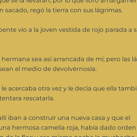
ue se la llevaran, por lo que lloró amargamen
sacado, regó la tierra con sus lágrimas.
ente vio a la joven vestida de rojo parada a s
hermana sea así arrancada de mí; pero las l
 sean el medio de devolvérnosla.
 le acercaba otra vez y le decía que ella tamb
entara rescatarla.
lí iban a construir una nueva casa y que el
 una hermosa camelia roja, había dado orden