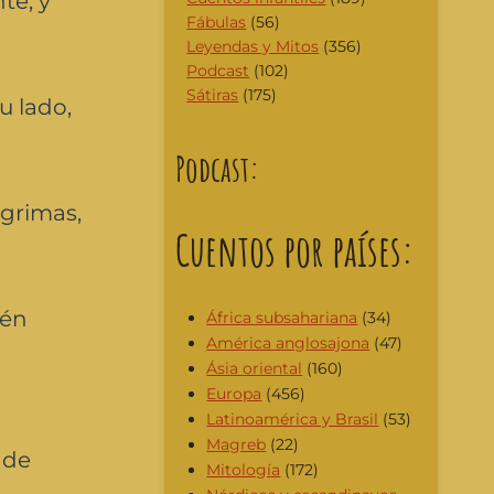
te; y
Fábulas
(56)
Leyendas y Mitos
(356)
Podcast
(102)
Sátiras
(175)
u lado,
Podcast:
ágrimas,
Cuentos por países:
ién
África subsahariana
(34)
América anglosajona
(47)
Ásia oriental
(160)
Europa
(456)
Latinoamérica y Brasil
(53)
Magreb
(22)
 de
Mitología
(172)