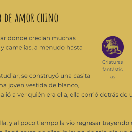
to de amor chino
gar donde crecían muchas
 y camelias, a menudo hasta
Criaturas
fantástic
udiar, se construyó una casita
as
una joven vestida de blanco,
ió a ver quién era ella, ella corrió detrás de 
la; y al poco tiempo la vio regresar trayendo