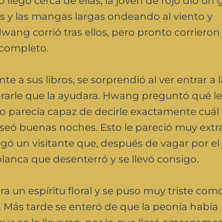
llegó cerca de ellas, la joven de rojo dio un g
das y las mangas largas ondeando al viento y
Hwang corrió tras ellos, pero pronto corrieron
 completo.
e a sus libros, se sorprendió al ver entrar a l
lorarle que la ayudara. Hwang preguntó qué le
no parecía capaz de decirle exactamente cuál 
deseó buenas noches. Esto le pareció muy extr
gó un visitante que, después de vagar por el 
anca que desenterró y se llevó consigo.
 un espíritu floral y se puso muy triste com
 Más tarde se enteró de que la peonía había