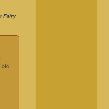
e Fairy
.
ibió