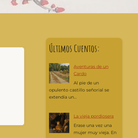
Últimos Cuentos:
Aventuras de un
Cardo
Al pie de un
opulento castillo señorial se
extendía un...
La vieja pordiosera
Erase una vez una
mujer muy vieja. En