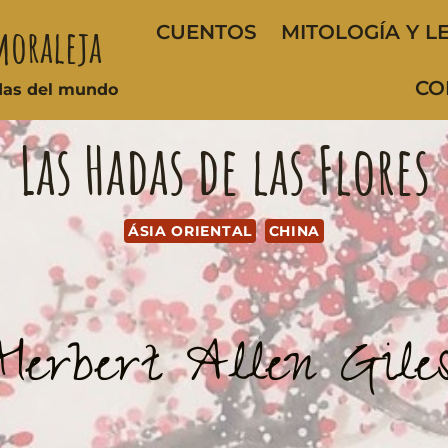
moraleja
CUENTOS
MITOLOGÍA Y L
CO
ndas del mundo
Las Hadas de las Flores
ÁSIA ORIENTAL
CHINA
Herbert Allen Gile