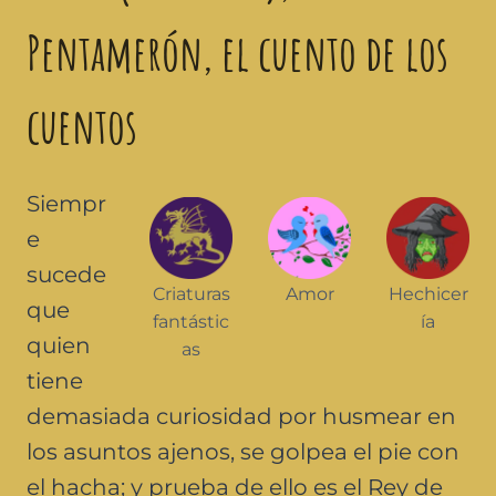
Pentamerón, el cuento de los
cuentos
Siempr
e
sucede
Criaturas
Amor
Hechicer
que
fantástic
ía
quien
as
tiene
demasiada curiosidad por husmear en
los asuntos ajenos, se golpea el pie con
el hacha; y prueba de ello es el Rey de