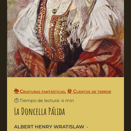
🐉 Criaturas fantásticas
,
💀 Cuentos de terror
⏱️ Tiempo de lectura: 4 min
La Doncella Pálida
ALBERT HENRY WRATISLAW