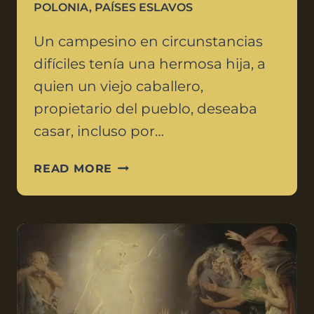
POLONIA
,
PAÍSES ESLAVOS
Un campesino en circunstancias
difíciles tenía una hermosa hija, a
quien un viejo caballero,
propietario del pueblo, deseaba
casar, incluso por…
READ MORE