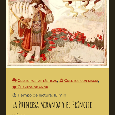
🐉 Criaturas fantásticas
,
🔮 Cuentos con magia
,
❤️ Cuentos de amor
⏱️ Tiempo de lectura: 18 min
La Princesa Miranda y el Príncipe