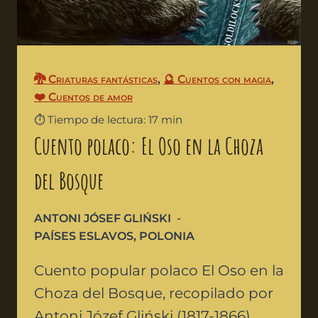
🐉 Criaturas fantásticas
,
🔮 Cuentos con magia
,
❤️ Cuentos de amor
⏱️ Tiempo de lectura: 17 min
Cuento polaco: El Oso en la Choza
del Bosque
ANTONI JÓSEF GLIŃSKI
PAÍSES ESLAVOS
,
POLONIA
Cuento popular polaco El Oso en la
Choza del Bosque, recopilado por
Antoni Józef Gliński (1817-1866)