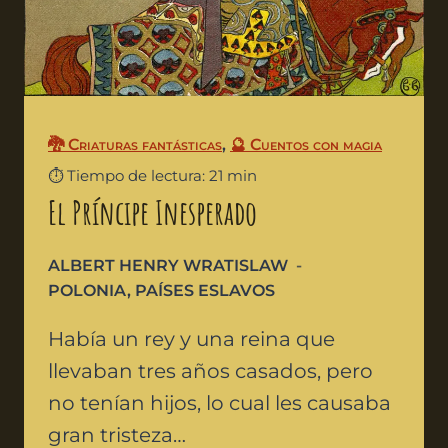
🐉 Criaturas fantásticas
,
🔮 Cuentos con magia
⏱️ Tiempo de lectura: 21 min
El Príncipe Inesperado
ALBERT HENRY WRATISLAW
POLONIA
,
PAÍSES ESLAVOS
Había un rey y una reina que
llevaban tres años casados, pero
no tenían hijos, lo cual les causaba
gran tristeza…