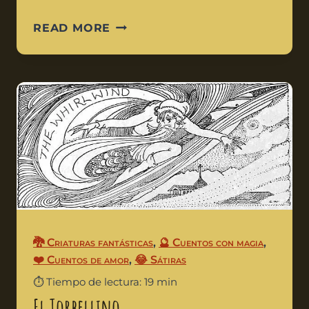
READ MORE
🐉 Criaturas fantásticas
,
🔮 Cuentos con magia
,
❤️ Cuentos de amor
,
😂 Sátiras
⏱️ Tiempo de lectura: 19 min
El Torbellino