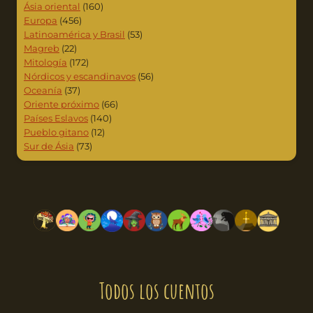
Ásia oriental
(160)
Europa
(456)
Latinoamérica y Brasil
(53)
Magreb
(22)
Mitología
(172)
Nórdicos y escandinavos
(56)
Oceanía
(37)
Oriente próximo
(66)
Países Eslavos
(140)
Pueblo gitano
(12)
Sur de Ásia
(73)
Todos los cuentos