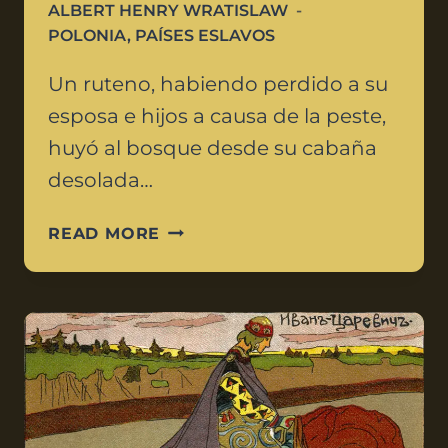
ALBERT HENRY WRATISLAW
POLONIA
,
PAÍSES ESLAVOS
Un ruteno, habiendo perdido a su
esposa e hijos a causa de la peste,
huyó al bosque desde su cabaña
desolada…
READ MORE