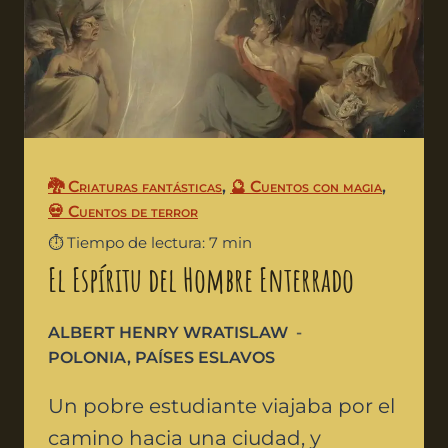
🐉 Criaturas fantásticas
,
🔮 Cuentos con magia
,
💀 Cuentos de terror
⏱️ Tiempo de lectura: 7 min
El Espíritu del Hombre Enterrado
ALBERT HENRY WRATISLAW
POLONIA
,
PAÍSES ESLAVOS
Un pobre estudiante viajaba por el
camino hacia una ciudad, y