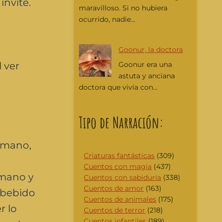
invite.
maravilloso. Si no hubiera
ocurrido, nadie...
Goonur, la doctora
l ver
Goonur era una
astuta y anciana
doctora que vivía con...
Tipo de Narración:
ermano,
Criaturas fantásticas
(309)
Cuentos con magia
(437)
rmano y
Cuentos con sabiduría
(338)
Cuentos de amor
(163)
 bebido
Cuentos de animales
(175)
r lo
Cuentos de terror
(218)
Cuentos infantiles
(189)