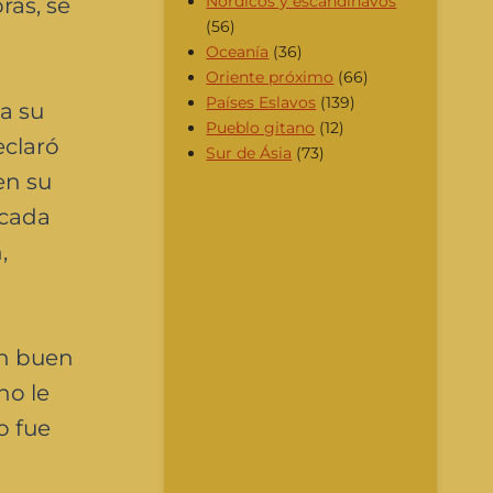
Nórdicos y escandinavos
ras, se
(56)
Oceanía
(36)
Oriente próximo
(66)
Países Eslavos
(139)
a su
Pueblo gitano
(12)
eclaró
Sur de Ásia
(73)
en su
 cada
,
en buen
no le
o fue