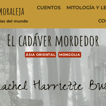
moraleja
CUENTOS
MITOLOGÍA Y L
CO
ndas del mundo
El cadáver mordedor
ÁSIA ORIENTAL
MONGOLIA
achel Harriette Bu