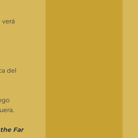
 verá
ca del
uego
uera.
the Far