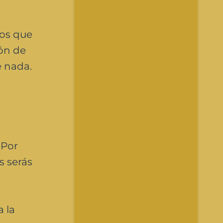
tos que
ión de
e nada.
 Por
s serás
 la