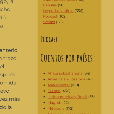
go, la
Fábulas
(56)
ucho
Leyendas y Mitos
(356)
Podcast
(102)
edó
Sátiras
(175)
ra
Podcast:
enterio.
Cuentos por países:
n trozo
el
África subsahariana
(34)
espués
América anglosajona
(47)
 comida.
Ásia oriental
(160)
uevo,
Europa
(456)
Latinoamérica y Brasil
(53)
 vez más
Magreb
(22)
do la
Mitología
(172)