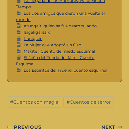
La Llegada de los Hombres, Hace Mucho
Tiempo
Los dos amigos que dieron una vuelta al
mundo
Atungait, quien se fue deambulando
Isigâligârssik
Kúnigseq
La Mujer que Adoptó un Oso
Makíte | Cuento de miedo esquimal
El Niño del Fondo del Mar – Cuento
Esquimal
Los Espíritus del Trueno, cuento esquimal
#
Cuentos con magia
#
Cuentos de terror
PREVIOUS
NEXT