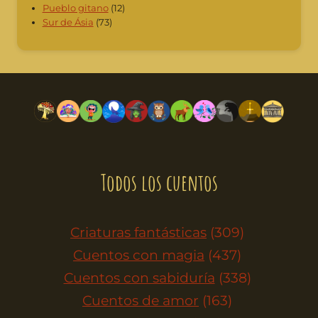
Pueblo gitano
(12)
Sur de Ásia
(73)
Todos los cuentos
Criaturas fantásticas
(309)
Cuentos con magia
(437)
Cuentos con sabiduría
(338)
Cuentos de amor
(163)