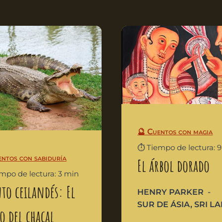
🔮 Cuentos con magia
⏱️ Tiempo de lectura: 
entos con sabiduría
El árbol dorado
empo de lectura: 3 min
to ceilandés: El
HENRY PARKER
SUR DE ÁSIA
,
SRI L
io del chacal