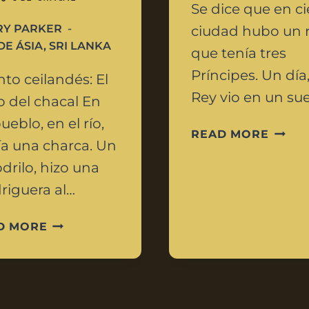
Se dice que en ci
RY PARKER
ciudad hubo un 
DE ÁSIA
,
SRI LANKA
que tenía tres
Príncipes. Un día,
to ceilandés: El
Rey vio en un s
io del chacal En
ueblo, en el río,
READ MORE
a una charca. Un
drilo, hizo una
iguera al…
D MORE