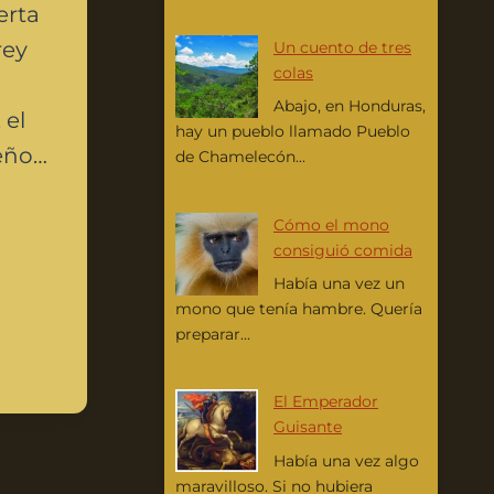
erta
rey
Un cuento de tres
colas
Abajo, en Honduras,
 el
hay un pueblo llamado Pueblo
ueño…
de Chamelecón...
Cómo el mono
consiguió comida
Había una vez un
mono que tenía hambre. Quería
preparar...
El Emperador
Guisante
Había una vez algo
maravilloso. Si no hubiera