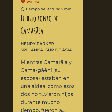
😂 Sátiras
⏱️ Tiempo de lectura: 5 min
El hijo tonto de
Gamarāla
HENRY PARKER
SRI LANKA
,
SUR DE ÁSIA
Mientras Gamarāla y
Gama-gāēni (su
esposa) estaban en
una aldea, como esos
dos no tuvieron hijos
durante mucho
tiempo, fueron a…