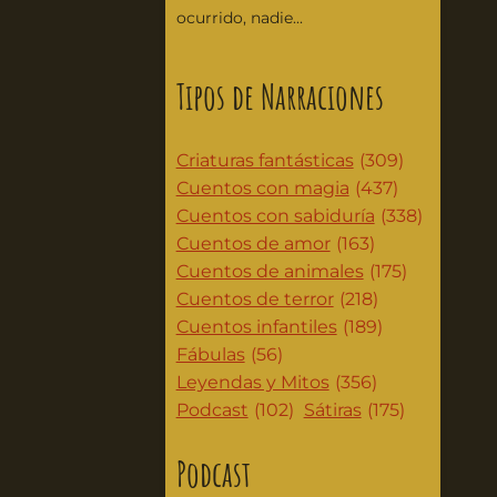
ocurrido, nadie...
Tipos de Narraciones
Criaturas fantásticas
(309)
Cuentos con magia
(437)
Cuentos con sabiduría
(338)
Cuentos de amor
(163)
Cuentos de animales
(175)
Cuentos de terror
(218)
Cuentos infantiles
(189)
Fábulas
(56)
Leyendas y Mitos
(356)
Podcast
(102)
Sátiras
(175)
Podcast