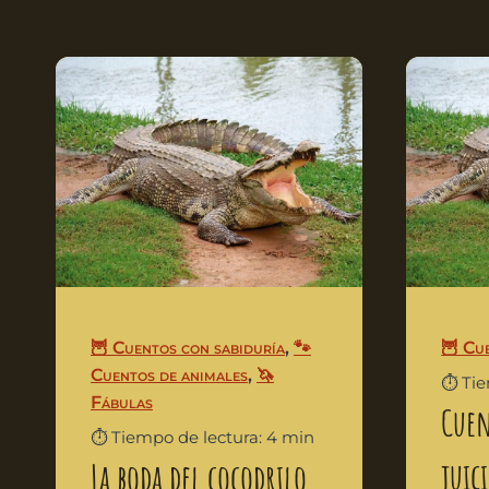
🦉 Cuentos con sabiduría
,
🐾
🦉 Cu
Cuentos de animales
,
🦄
⏱️ Ti
Fábulas
Cuen
⏱️ Tiempo de lectura: 4 min
juic
La boda del cocodrilo