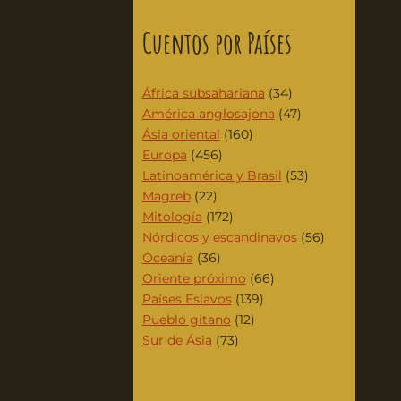
Cuentos por Países
África subsahariana
(34)
América anglosajona
(47)
Ásia oriental
(160)
Europa
(456)
Latinoamérica y Brasil
(53)
Magreb
(22)
Mitología
(172)
Nórdicos y escandinavos
(56)
Oceanía
(36)
Oriente próximo
(66)
Países Eslavos
(139)
Pueblo gitano
(12)
Sur de Ásia
(73)