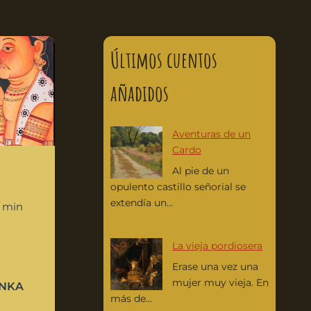
Últimos cuentos
añadidos
Aventuras de un
Cardo
Al pie de un
opulento castillo señorial se
extendía un...
9 min
La vieja pordiosera
Erase una vez una
mujer muy vieja. En
ANKA
más de...