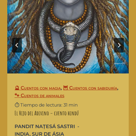
🔮 Cuentos con magia
,
🦉 Cuentos con sabiduría
,
🐾 Cuentos de animales
⏱️ Tiempo de lectura: 31 min
El Hijo del Adivino – cuento hindú
PANDIT NAṬESÁ SASTRI
INDIA
,
SUR DE ÁSIA