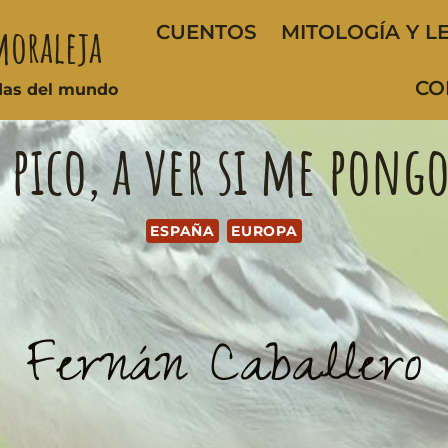
moraleja
CUENTOS
MITOLOGÍA Y L
CO
ndas del mundo
, pico, a ver si me pongo
ESPAÑA
EUROPA
Fernán Caballero