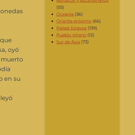
Nórdicos y escandinavos
(55)
 monedas
Oceanía
(36)
Oriente próximo
(66)
Países Eslavos
(139)
Pueblo gitano
(12)
 que
Sur de Ásia
(73)
sa, oyó
a muerto
odía
o en su
 leyó