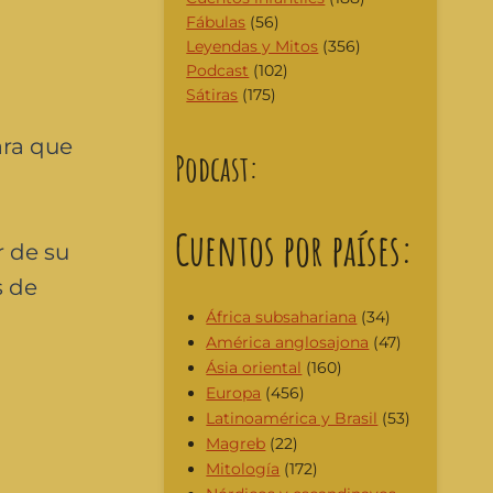
Fábulas
(56)
Leyendas y Mitos
(356)
Podcast
(102)
Sátiras
(175)
ara que
Podcast:
Cuentos por países:
r de su
s de
África subsahariana
(34)
América anglosajona
(47)
Ásia oriental
(160)
Europa
(456)
Latinoamérica y Brasil
(53)
Magreb
(22)
Mitología
(172)