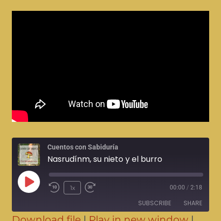
Cuentos con Sabiduría
Nasrudínm, su nieto y el burro
1x
00:00
/
2:18
SUBSCRIBE
SHARE
Download file
|
Play in new window
|