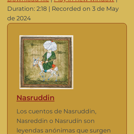
SHARE
Duration: 2:18
|
Recorded on 3 de May
RSS FEED
de 2024
LINK
EMBED
Nasruddin
Los cuentos de Nasruddin,
Nasreddin o Nasrudín son
leyendas anónimas que surgen