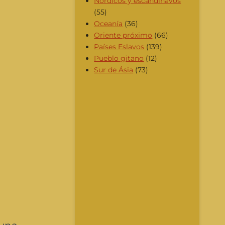
Nórdicos y escandinavos
(55)
Oceanía
(36)
Oriente próximo
(66)
Países Eslavos
(139)
Pueblo gitano
(12)
Sur de Ásia
(73)