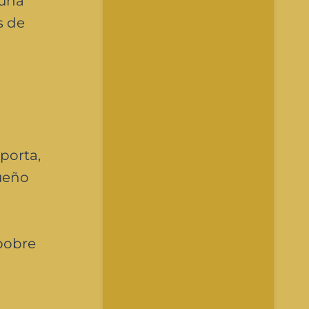
 una
s de
porta,
queño
 pobre