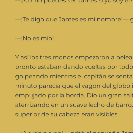
—¿Cómo puedes ser James si yo soy él?
—¡Te digo que James es mi nombre!— gr
—¡No es mío!
Y así los tres monos empezaron a pelear
pronto estaban dando vueltas por todo
golpeando mientras el capitán se sentab
minuto parecía que el vagón del globo i
empujado por la borda. Dio un gran salt
aterrizando en un suave lecho de barro.
superior de su cabeza eran visibles.