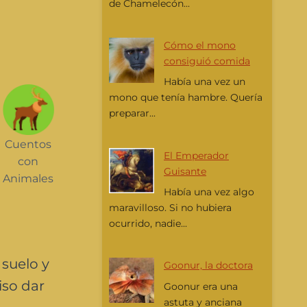
de Chamelecón...
Cómo el mono
consiguió comida
Había una vez un
mono que tenía hambre. Quería
preparar...
Cuentos
El Emperador
con
Guisante
Animales
Había una vez algo
maravilloso. Si no hubiera
ocurrido, nadie...
 suelo y
Goonur, la doctora
iso dar
Goonur era una
astuta y anciana