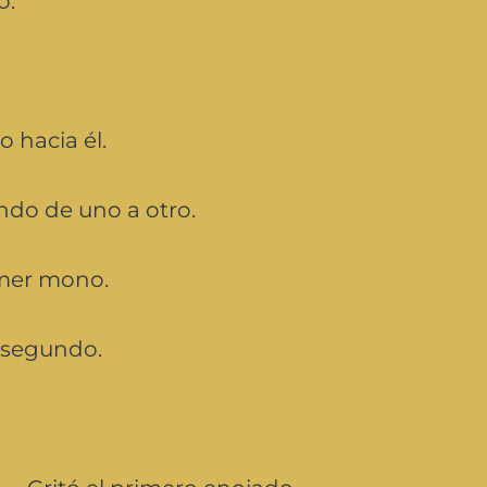
o:
o hacia él.
ndo de uno a otro.
imer mono.
 segundo.