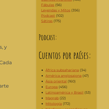
Fábulas
(56)
Leyendas y Mitos
(356)
Podcast
(102)
Sátiras
(175)
Podcast:
, y
Cuentos por países:
 Cada
África subsahariana
(34)
América anglosajona
(47)
Ásia oriental
(160)
arte
Europa
(456)
Latinoamérica y Brasil
(53)
Magreb
(22)
Mitología
(172)