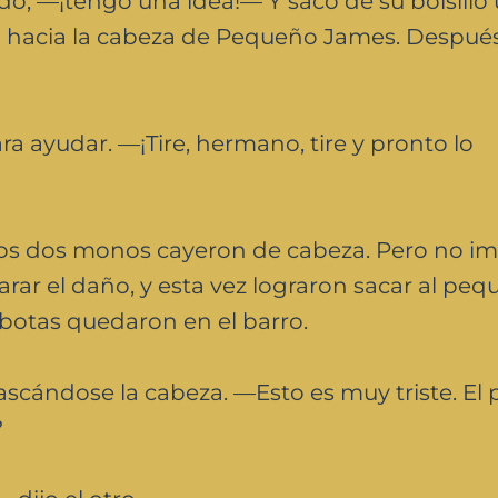
, —¡tengo una idea!— Y sacó de su bolsillo
lazo hacia la cabeza de Pequeño James. Despué
a ayudar. —¡Tire, hermano, tire y pronto lo
los dos monos cayeron de cabeza. Pero no im
rar el daño, y esta vez lograron sacar al pe
 botas quedaron en el barro.
ascándose la cabeza. —Esto es muy triste. El
?