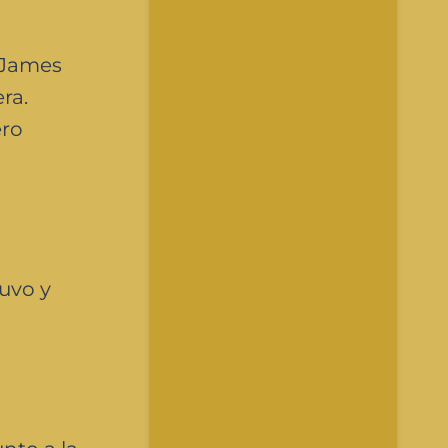
 James
ra.
ero
tuvo y