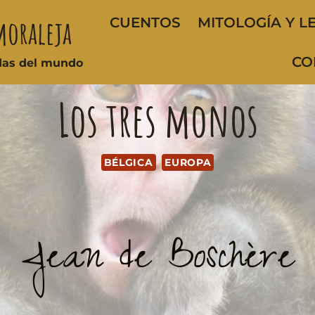
moraleja
CUENTOS
MITOLOGÍA Y L
CO
ndas del mundo
Los tres monos
BÉLGICA
EUROPA
Jean de Boschère