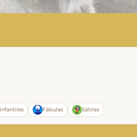
infantiles
Fábulas
Sátiras