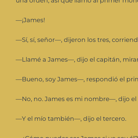
una orden, así que llamó al primer mon
—¡James!
—Sí, sí, señor—, dijeron los tres, corriend
—Llamé a James—, dijo el capitán, mira
—Bueno, soy James—, respondió el pr
—No, no. James es mi nombre—, dijo el
—Y el mío también—, dijo el tercero.