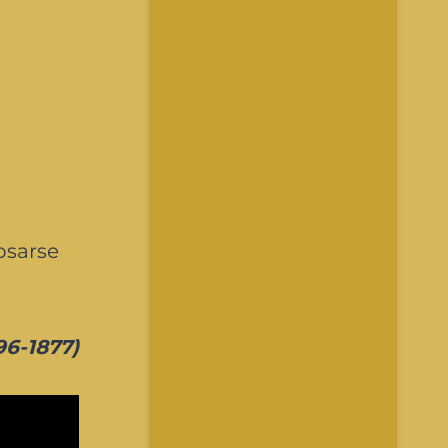
posarse
96-1877)