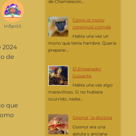
de Chamelecón...
Cómo el mono
Infantil
consiguió comida
Había una vez un
mono que tenía hambre. Quería
e 2024
preparar...
to de
El Emperador
Guisante
Había una vez algo
maravilloso. Si no hubiera
ocurrido, nadie...
mo que
 como
Goonur, la doctora
Goonur era una
astuta y anciana