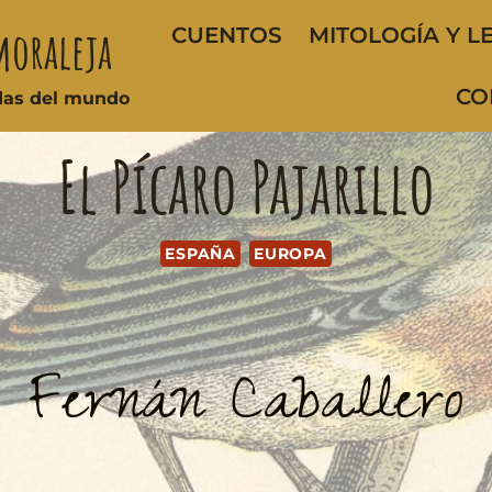
moraleja
CUENTOS
MITOLOGÍA Y L
CO
ndas del mundo
El Pícaro Pajarillo
ESPAÑA
EUROPA
Fernán Caballero