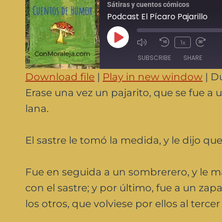
Sátiras y cuentos cómicos
Podcast El Pícaro Pajarillo
1x
SUBSCRIBE
SHARE
Download file
|
Play in new window
|
Du
SHARE
Erase una vez un pajarito, que se fue a 
RSS FEED
lana.
LINK
EMBED
El sastre le tomó la medida, y le dijo que
Fue en seguida a un sombrerero, y le 
con el sastre; y por último, fue a un zap
los otros, que volviese por ellos al tercer 