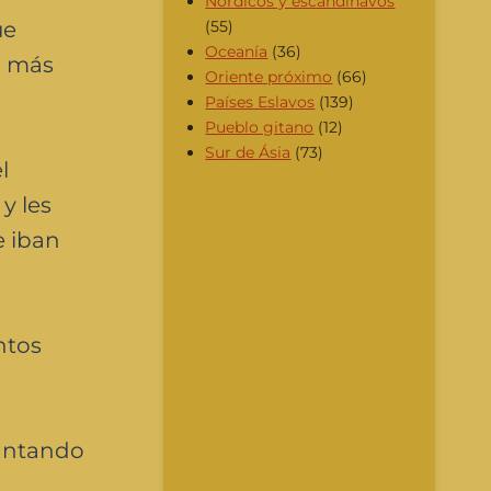
Nórdicos y escandinavos
ue
(55)
Oceanía
(36)
ó más
Oriente próximo
(66)
Países Eslavos
(139)
Pueblo gitano
(12)
Sur de Ásia
(73)
l
y les
e iban
ntos
cantando