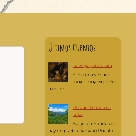
Últimos Cuentos:
La vieja pordiosera
Erase una vez una
mujer muy vieja. En
más de...
Un cuento de tres
colas
Abajo, en Honduras,
hay un pueblo llamado Pueblo