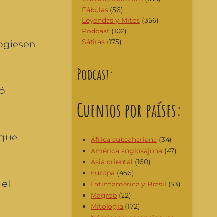
Fábulas
(56)
Leyendas y Mitos
(356)
Podcast
(102)
Sátiras
(175)
cogiesen
Podcast:
gó
Cuentos por países:
 que
África subsahariana
(34)
América anglosajona
(47)
Ásia oriental
(160)
Europa
(456)
 el
Latinoamérica y Brasil
(53)
Magreb
(22)
Mitología
(172)