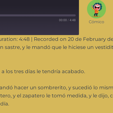
00:00
/
4:48
Cómico
ration: 4:48
|
Recorded on 20 de February d
un sastre, y le mandó que le hiciese un vestidi
 a los tres días le tendría acabado.
mandó hacer un sombrerito, y sucedió lo mis
atero, y el zapatero le tomó medida, y le dijo,
día.