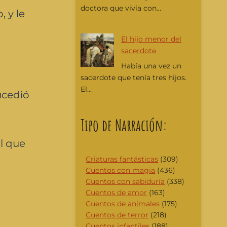
doctora que vivía con...
, y le
El hijo menor del
sacerdote
Había una vez un
sacerdote que tenía tres hijos.
El...
sucedió
Tipo de Narración:
ol que
Criaturas fantásticas
(309)
Cuentos con magia
(436)
Cuentos con sabiduría
(338)
Cuentos de amor
(163)
Cuentos de animales
(175)
Cuentos de terror
(218)
Cuentos infantiles
(188)