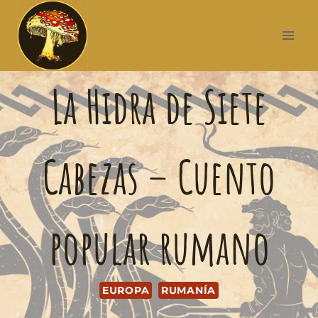
La Hidra de Siete
Cabezas – Cuento
popular rumano
EUROPA
RUMANÍA