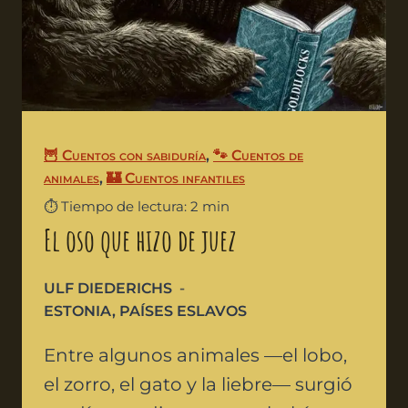
🦉 Cuentos con sabiduría
,
🐾 Cuentos de
animales
,
🏰 Cuentos infantiles
⏱️ Tiempo de lectura: 2 min
El oso que hizo de juez
ULF DIEDERICHS
ESTONIA
,
PAÍSES ESLAVOS
Entre algunos animales —el lobo,
el zorro, el gato y la liebre— surgió