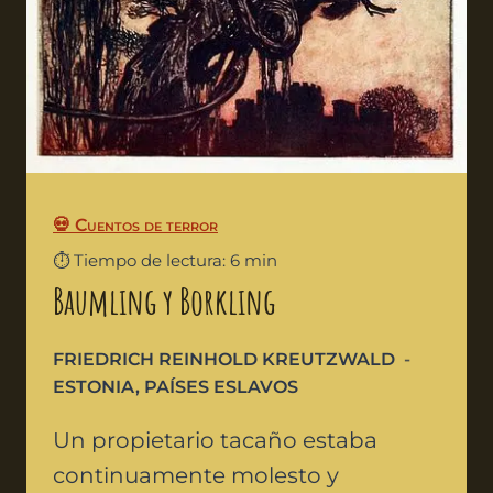
💀 Cuentos de terror
⏱️ Tiempo de lectura: 6 min
Baumling y Borkling
FRIEDRICH REINHOLD KREUTZWALD
ESTONIA
,
PAÍSES ESLAVOS
Un propietario tacaño estaba
continuamente molesto y