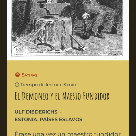
😂 Sátiras
⏱️ Tiempo de lectura: 3 min
El Demonio y el Maesto Fundidor
ULF DIEDERICHS
ESTONIA
,
PAÍSES ESLAVOS
Érase una vez un maestro fundidor