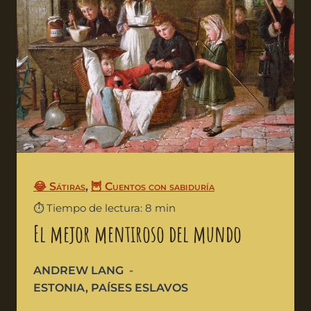
😂 Sátiras
,
🦉 Cuentos con sabiduría
⏱️ Tiempo de lectura: 8 min
El mejor mentiroso del mundo
ANDREW LANG
ESTONIA
,
PAÍSES ESLAVOS