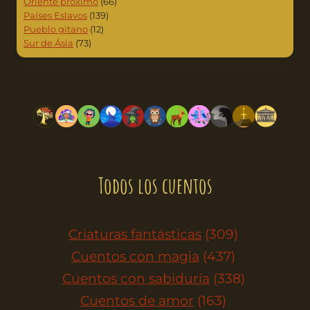
Oriente próximo
(66)
Países Eslavos
(139)
Pueblo gitano
(12)
Sur de Ásia
(73)
Todos los cuentos
Criaturas fantásticas
(309)
Cuentos con magia
(437)
Cuentos con sabiduría
(338)
Cuentos de amor
(163)