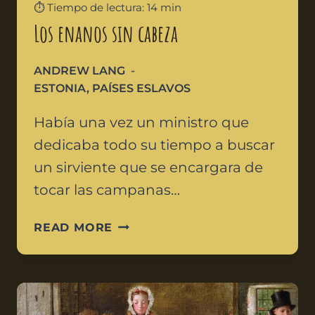
⏱️ Tiempo de lectura: 14 min
Los enanos sin cabeza
ANDREW LANG
ESTONIA
,
PAÍSES ESLAVOS
Había una vez un ministro que
dedicaba todo su tiempo a buscar
un sirviente que se encargara de
tocar las campanas…
READ MORE