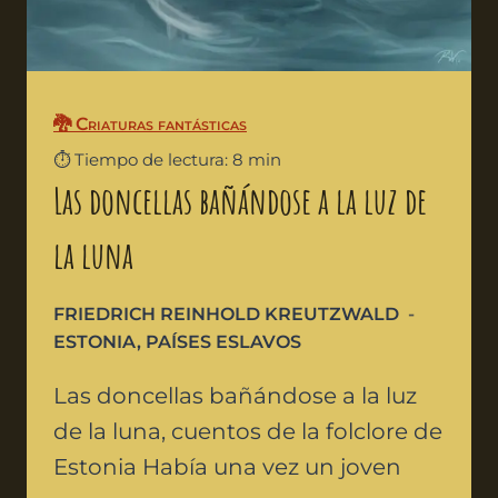
🐉 Criaturas fantásticas
⏱️ Tiempo de lectura: 8 min
Las doncellas bañándose a la luz de
la luna
FRIEDRICH REINHOLD KREUTZWALD
ESTONIA
,
PAÍSES ESLAVOS
Las doncellas bañándose a la luz
de la luna, cuentos de la folclore de
Estonia Había una vez un joven