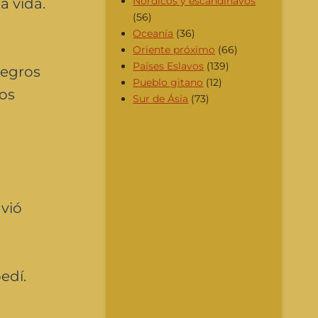
Nórdicos y escandinavos
a vida.
(56)
Oceanía
(36)
Oriente próximo
(66)
Países Eslavos
(139)
negros
Pueblo gitano
(12)
ros
Sur de Ásia
(73)
nvió
edí.