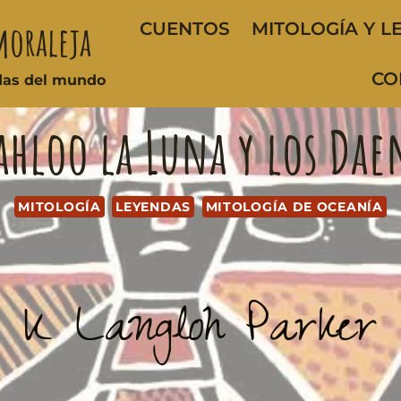
moraleja
CUENTOS
MITOLOGÍA Y L
CO
ndas del mundo
ahloo la Luna y los Dae
MITOLOGÍA
LEYENDAS
MITOLOGÍA DE OCEANÍA
K Langloh Parker