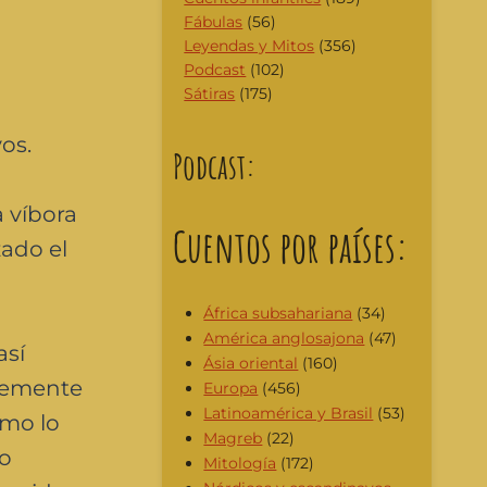
Fábulas
(56)
Leyendas y Mitos
(356)
Podcast
(102)
Sátiras
(175)
os.
Podcast:
a víbora
Cuentos por países:
zado el
África subsahariana
(34)
América anglosajona
(47)
así
Ásia oriental
(160)
plemente
Europa
(456)
Latinoamérica y Brasil
(53)
omo lo
Magreb
(22)
to
Mitología
(172)