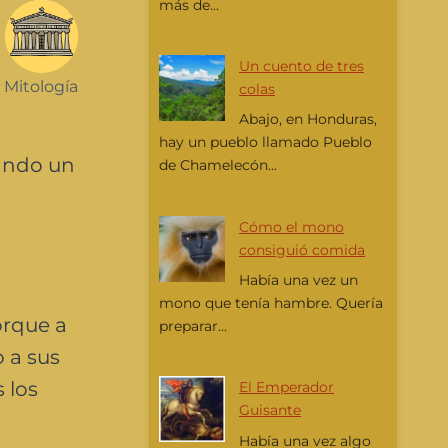
más de...
Un cuento de tres
Mitología
colas
Abajo, en Honduras,
hay un pueblo llamado Pueblo
zando un
de Chamelecón...
Cómo el mono
consiguió comida
Había una vez un
mono que tenía hambre. Quería
orque a
preparar...
o a sus
 los
El Emperador
Guisante
Había una vez algo