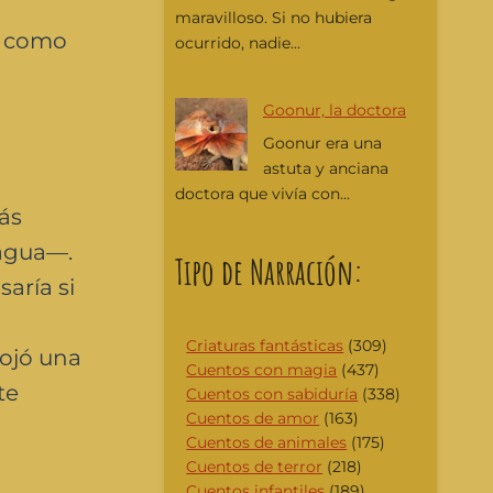
maravilloso. Si no hubiera
n como
ocurrido, nadie...
Goonur, la doctora
Goonur era una
astuta y anciana
doctora que vivía con...
ás
 agua—.
Tipo de Narración:
saría si
Criaturas fantásticas
(309)
rojó una
Cuentos con magia
(437)
te
Cuentos con sabiduría
(338)
Cuentos de amor
(163)
Cuentos de animales
(175)
Cuentos de terror
(218)
Cuentos infantiles
(189)