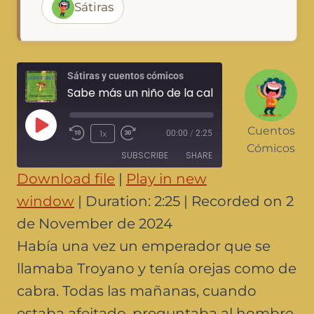
Sátiras
Sátiras y cuentos cómicos
Sabe más un niño de la calle que tres hombres sabios, cuento Lao
Cuentos
1x
00:00
/
2:25
Cómicos
SUBSCRIBE
SHARE
Download file
|
Play in new
SHARE
window
|
Duration: 2:25
|
Recorded on 2
RSS FEED
de November de 2024
LINK
Había una vez un emperador que se
EMBED
llamaba Troyano y tenía orejas como de
cabra. Todas las mañanas, cuando
estaba afeitado, preguntaba al hombre