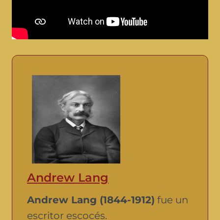
Andrew Lang
Andrew Lang (1844-1912)
fue un
escritor escocés.