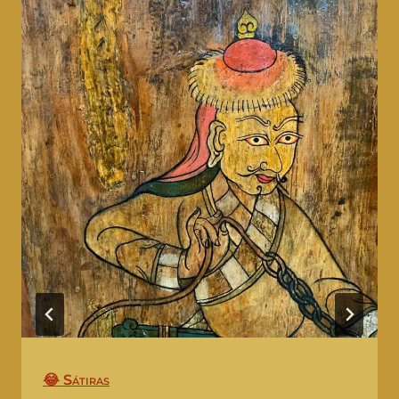
😂 Sátiras