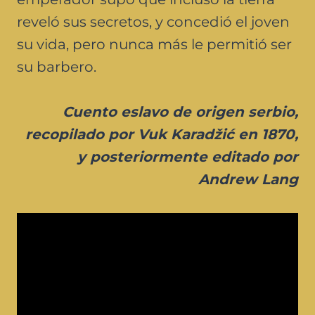
reveló sus secretos, y concedió el joven
su vida, pero nunca más le permitió ser
su barbero.
Cuento eslavo de origen serbio,
recopilado por Vuk Karadžić en 1870,
y posteriormente editado por
Andrew Lang