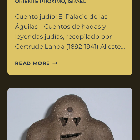
ORIENTE PRÓXIMO
,
ISRAEL
Cuento judío: El Palacio de las
Águilas – Cuentos de hadas y
leyendas judías, recopilado por
Gertrude Landa (1892-1941) Al este…
READ MORE