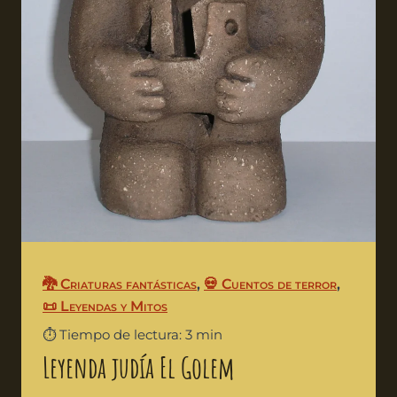
🐉 Criaturas fantásticas
,
💀 Cuentos de terror
,
📜 Leyendas y Mitos
⏱️ Tiempo de lectura: 3 min
Leyenda judía El Golem