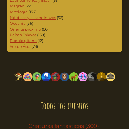
Latinoamérica y Brasil
(53)
Magreb
(22)
Mitología
(172)
Nórdicos y escandinavos
(56)
Oceanía
(36)
Oriente próximo
(66)
Países Eslavos
(139)
Pueblo gitano
(12)
Sur de Ásia
(73)
Todos los cuentos
Criaturas fantásticas
(309)