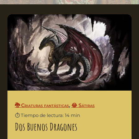
🐉 Criaturas fantásticas
,
😂 Sátiras
⏱️ Tiempo de lectura: 14 min
Dos Buenos Dragones