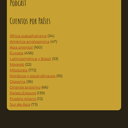
Podcast
Cuentos por Países
África subsahariana
(34)
América anglosajona
(47)
Ásia oriental
(160)
Europa
(456)
Latinoamérica y Brasil
(53)
Magreb
(22)
Mitología
(172)
Nórdicos y escandinavos
(55)
Oceanía
(36)
Oriente próximo
(66)
Países Eslavos
(139)
Pueblo gitano
(12)
Sur de Ásia
(73)