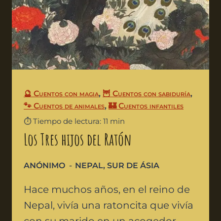
🔮 Cuentos con magia
,
🦉 Cuentos con sabiduría
,
🐾 Cuentos de animales
,
🏰 Cuentos infantiles
⏱️ Tiempo de lectura: 11 min
Los Tres hijos del Ratón
ANÓNIMO
NEPAL
,
SUR DE ÁSIA
Hace muchos años, en el reino de
Nepal, vivía una ratoncita que vivía